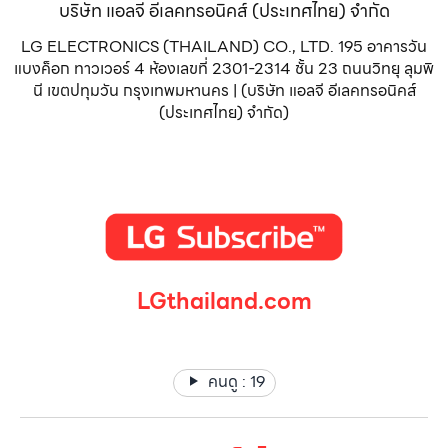
บริษัท แอลจี อีเลคทรอนิคส์ (ประเทศไทย) จำกัด
LG ELECTRONICS (THAILAND) CO., LTD. 195 อาคารวัน
แบงค็อก ทาวเวอร์ 4 ห้องเลขที่ 2301-2314 ชั้น 23 ถนนวิทยุ ลุมพิ
นี เขตปทุมวัน กรุงเทพมหานคร | (บริษัท แอลจี อีเลคทรอนิคส์
(ประเทศไทย) จำกัด)
LGthailand.com
LG ปฏิวัติวงการเครื่องใช้ไฟฟ้า แบรนด์เดียวที่ให้คุณมากกว่า
คนดู :
19