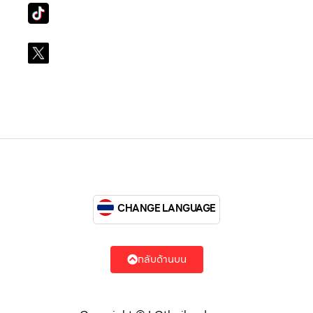
Tiktok
lg_subscription
X
@LGsubscription
CHANGE LANGUAGE
กลับด้านบน