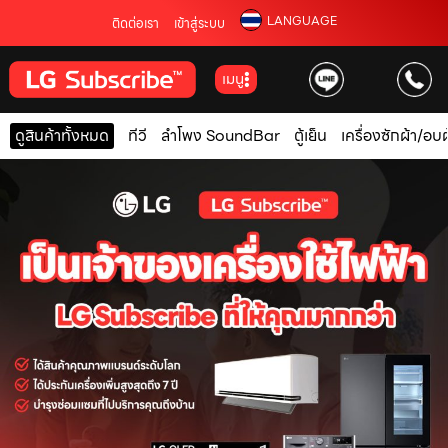
LANGUAGE
ติดต่อเรา
เข้าสู่ระบบ
เมนู
ดูสินค้าทั้งหมด
ทีวี
ลำโพง SoundBar
ตู้เย็น
เครื่องซักผ้า/อบผ