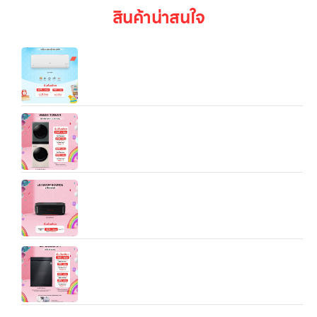
สินค้าน่าสนใจ
LG IXY11B 9,212/12,283/18/084/21,154 BTU
Inverter Air Conditioner
WashTower™ รุ่น WT2116SHEG (ซักผ้า 21 กก. /
อบผ้า 16 กก.) พร้อมระบบ AI DD™ และ Smart Wi-Fi
Control
ลำโพงพกพา LG xboom Bounce by will.i.am รุ่น
Bounce
LG เครื่องล้างจาน DFC335HM สีดำ พร้อมฟีเจอร์
Wi‑Fi Control (ThinQ)