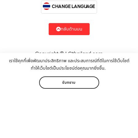
CHANGE LANGUAGE
กลับด้านบน
Copyright © LGthailand.com
SiteMap
Cookie-Policy
เราใช้คุกกี้เพื่อพัฒนาประสิทธิภาพ และประสบการณ์ที่ดีในการใช้เว็บไซต์
Powered by
ทำให้เว็บไซต์เป็นประโยชน์ต่อคุณมากยิ่งขึ้น.
รับทำเว็บไซต์
รับทราบ
หน้าหลัก
เมนู
ติดต่อ
หมวดหมู่
สมัคร