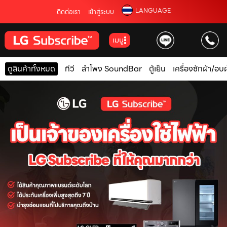
LANGUAGE
ติดต่อเรา
เข้าสู่ระบบ
เมนู
ดูสินค้าทั้งหมด
ทีวี
ลำโพง SoundBar
ตู้เย็น
เครื่องซักผ้า/อบผ