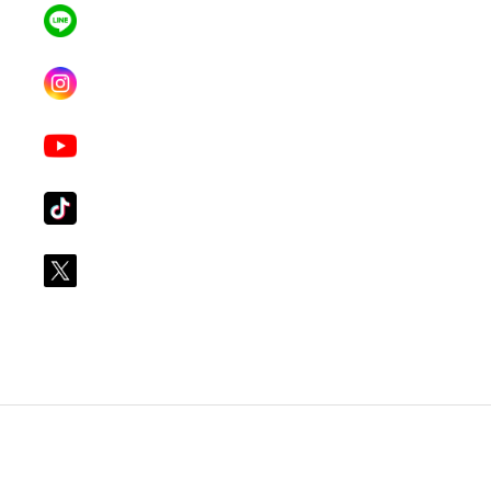
แอดไลน์ คลิก
คุณเบียร์ @LSM016-BEER
Instagram
lgsupscription
Youtube
LG Subscribe LSM016
Tiktok
lg_subscription
X
@LGsubscription