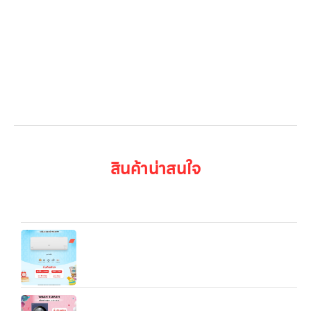
LG Subscribe
ลูกค้าองค์กร
สมัครงาน
รีวิว
บทความ
เข้าสู่ระบบ
สินค้าน่าสนใจ
Microwave LG NeoChef™ MS4295DIS.BBKPETH ไมโครเวฟ
อัจฉริยะ 42 ลิตร กำลังไฟ 1,200 วัตต์
LG IXY11B 9,212/12,283/18/084/21,154 BTU
Inverter Air Conditioner
WT2520NHEN.ABGPETH LG Wash Tower ซัก