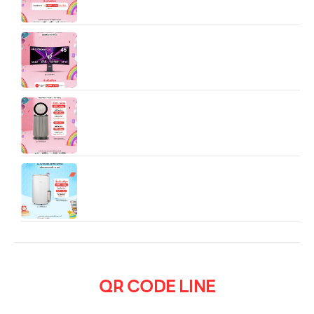
LG UltraGear™ 45″ OLED Dual-Mode 5K2K
0.03ms, DisplayHDR True Black
เครื่องฟอกอากาศ LG PuriCare 360 รุ่น
AS65GDBY0 พร้อมฟังก์ชันสัตว์เลี้ยง
LG PuriCare Dehumidifier 19 รุ่น MD19GQGA1
ความจุ 19 ลิตร
QR CODE LINE