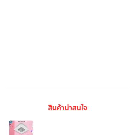
โปรโมชั่น
Gallery รวมรูปภาพ
เกี่ยวกับเรา
ติดต่อเรา
LG Subscribe
ลูกค้าองค์กร
สมัครงาน
รีวิว
บทความ
เข้าสู่ระบบ
สินค้าน่าสนใจ
แอร์เชิงพาณิชย์ LG Split Type 4Way Cassette
(18K/24.5K/36.2K/48K BTU)