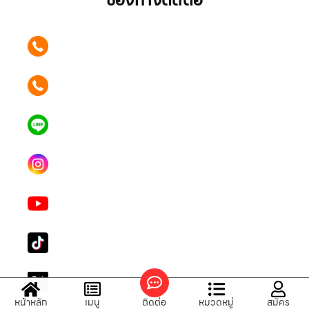
ช่องทางติดต่อ
ติดต่อเรา คลิก
089 354 6442
ติดต่อเรา คลิก
062 596 9446
แอดไลน์ คลิก
คุณเบียร์ @LSM016-BEER
Instagram
lgsupscription
Youtube
LG Subscribe LSM016
Tiktok
lg_subscription
X
@LGsubscription
หน้าหลัก
เมนู
ติดต่อ
หมวดหมู่
สมัคร