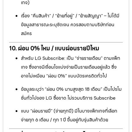
เกจ)
เรื่อง “คืนสินค้า” / “ย้ายที่อยู่” / “ย้ายสัญญา” – ไม่ได้มี
ข้อมูลสาธารณะระบุชัดเจน ควรสอบถามบริษัทก่อน
สมัคร
10. ผ่อน 0% ไหม / แบบผ่อนรายปีไหม
สำหรับ LG Subscribe: เป็น “จ่ายรายเดือน” ตามแพ็ก
เกจ ซึ่งอาจมีเงื่อนไขแบ่งจ่ายเป็นรายเดือนอยู่แล้ว ซึ่ง
อาจไม่เหมือน “ผ่อน 0%” แบบบัตรเครดิตทั่วไป
ข้อมูลระบุว่า “ผ่อน 0% นานสูงสุด 18 เดือน” เป็นโปรโม
ชั่นทั่วไปของ LG ซื้อขาด ไม่รวมบริการ Subscribe
แบบ “ผ่อนรายปี” (จ่ายทุกปี) มีในบางแพ็กเกจที่เลือก
จ่ายทุก 6 เดือน / ทุก 1 ปี ขึ้นอยู่กับรุ่นสินค้าด้วย