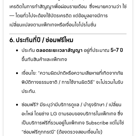
เครดิตในการทำสัญญาเพื่อผ่อนรายเดือน ซึ่งหมายความว่า ใช่
— โดยทั่วไปจะต้องใช้บัตรเครดิต แต่ข้อมูลอาจมีการ
เปลี่ยนแปลงตามแพ็กเกจหรือเงื่อนไขโปรโมชั่น
6. ประกันกี่ปี / ซ่อมฟรีไหม
ประกัน
ตลอดระยะเวลาสัญญา
อยู่ที่ประมาณ
5–7 ปี
ขึ้นกับสินค้าและแพ็กเกจ
เงื่อนไข: “ความผิดปกติหรือความเสียหายที่เกิดจากภัย
พิบัติทางธรรมชาติ / การใช้งานผิดวิธี” จะไม่รวมในรับ
ประกัน.
ซ่อมฟรี? มีระบุว่ามีบริการดูแล / บำรุงรักษา / เปลี่ยน
อะไหล่ โดยช่าง LG ตามรอบของบริการในแพ็กเกจ ซึ่ง
เป็นบริการฟรีที่รวมอยู่ในแพ็กเกจ Subscribe แต่ไม่ใช่
“ซ่อมฟรีทุกกรณี” (ต้องตรวจสอบเงื่อนไข)