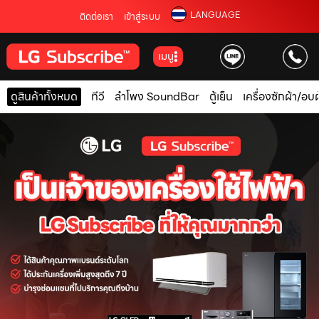
LANGUAGE
ติดต่อเรา
เข้าสู่ระบบ
เมนู
ดูสินค้าทั้งหมด
ทีวี
ลำโพง SoundBar
ตู้เย็น
เครื่องซักผ้า/อบผ