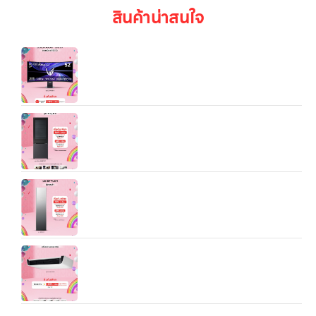
สินค้าน่าสนใจ
LG UltraGear evo G9| จอเกมมิ่ง 52” | The
World’s Largest 5K2K 240Hz Gaming Monitor
ตู้เย็น LG 2 ประตู InstaView 12 คิว รุ่น
GN‑V389FQEF ระบบ Smart Inverter:
เครื่องถนอมผ้า LG Styler S3MFC.ALBPETH (3-
Garment Styler)
แอร์เชิงพาณิชย์ LG Split Type Ceiling Mounted
(17.1K/25K/37K BTU)