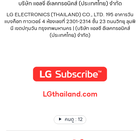
บริษัท แอลจี อีเลคทรอนิคส์ (ประเทศไทย) จำกัด
LG ELECTRONICS (THAILAND) CO., LTD. 195 อาคารวัน
แบงค็อก ทาวเวอร์ 4 ห้องเลขที่ 2301-2314 ชั้น 23 ถนนวิทยุ ลุมพิ
นี เขตปทุมวัน กรุงเทพมหานคร | (บริษัท แอลจี อีเลคทรอนิคส์
(ประเทศไทย) จำกัด)
LGthailand.com
LG ปฏิวัติวงการเครื่องใช้ไฟฟ้า แบรนด์เดียวที่ให้คุณมากกว่า
คนดู :
12