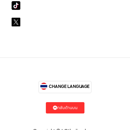
Tiktok
lg_subscription
X
@LGsubscription
CHANGE LANGUAGE
กลับด้านบน