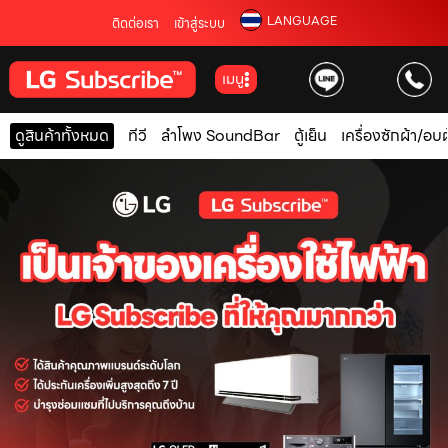
LANGUAGE
ติดต่อเรา
เข้าสู่ระบบ
เมนู
ดูสินค้าทั้งหมด
ทีวี
ลำโพง SoundBar
ตู้เย็น
เครื่องซักผ้า/อบผ