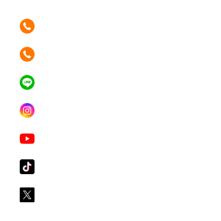
ติดต่อเรา คลิก
089 354 6442
ติดต่อเรา คลิก
062 596 9446
แอดไลน์ คลิก
คุณเบียร์ @LSM016-BEER
Instagram
lgsupscription
Youtube
LG Subscribe LSM016
Tiktok
lg_subscription
X
@LGsubscription