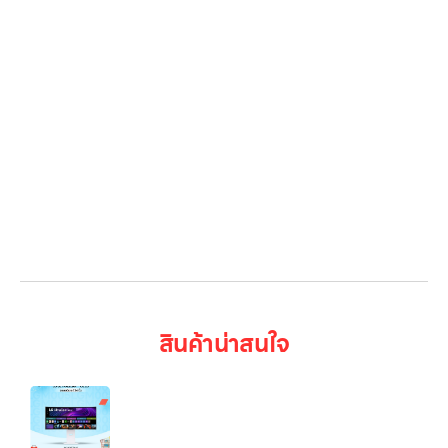
Gallery รวมรูปภาพ
เกี่ยวกับเรา
ติดต่อเรา
LG Subscribe
ลูกค้าองค์กร
สมัครงาน
รีวิว
บทความ
เข้าสู่ระบบ
สินค้าน่าสนใจ
LG UltraGear™ 34″ OLED 240Hz WQHD
Curved Smart webOS 0.03ms 240Hz