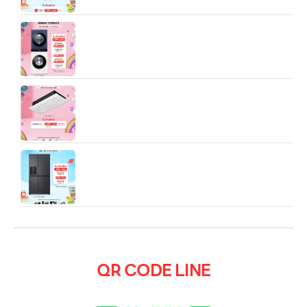
Wash Tower รุ่น WT1410NHEN ระบบ AI DD™
ความจุเครื่องซักผ้า 14 กก./ เครื่องอบผ้า 10 กก. พร้อม
Smart WI-FI control ควบคุมสั่งงานผ่านสมาร์ทโฟน
แอร์เชิงพาณิชย์ LG Split Type 1Way Cassette
(10,500/18,000/23,500 BTU)
ตู้เย็น LG Side by Side รุ่น GC-L257KQKW ขนาด
22.4 คิว
QR CODE LINE