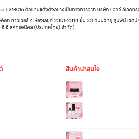
ribe LSM016 ตัวแทนแต่งตั้งอย่างเป็นทางการจาก บริษัท แอลจี อีเลคทร
วเวอร์ 4 ห้องเลขที่ 2301-2314 ชั้น 23 ถนนวิทยุ ลุมพินี เขตปทุ
จี อีเลคทรอนิคส์ (ประเทศไทย) จำกัด)
ต์
สินค้าน่าสนใจ
ลำโพงพกพา LG xboom Gra
tuned by will.i.am รุ่น Grab
ตู้เย็น LG รุ่น GC‑G24FFQKB 
รูปภาพ
เป็นตู้เย็นแบบ 4 ประตู ดีไซน์ทั
สีเบจ มีความจุใหญ่ เหมาะกับ
ครอบครัวที่ต้องการพื้นที่จัดเ
ขึ้น
be
LG PuriCare Dehumidifier
DD23GMWE1 — เครื่องลด