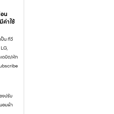
่อน
ีค่าใช้
ป็น ทีวี
 LG,
รเดบิต/หัก
 Subscribe
่องปรับ
ถนอมผ้า