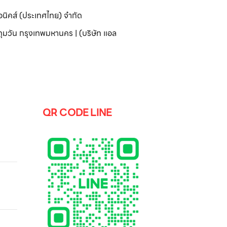
อนิคส์ (ประเทศไทย) จำกัด
มวัน กรุงเทพมหานคร | (บริษัท แอล
QR CODE LINE
b
ซึ่ง
นสมัย
ก็บมาก