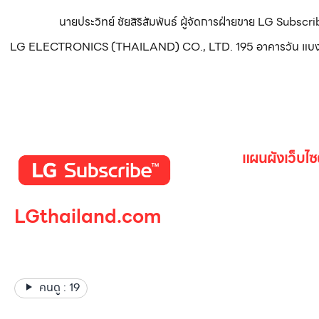
นายประวิทย์ ชัยสิริสัมพันธ์ ผู้จัดการฝ่ายขาย LG Subsc
LG ELECTRONICS (THAILAND) CO., LTD. 195 อาคารวัน แบงค็อก ทา
แผนผังเว็บไซ
หน้าหลัก
LGthailand.com
สินค้าทั้งหมด
โปรโมชั่น
LG ปฏิวัติวงการเครื่องใช้ไฟฟ้า
Gallery รวม
แบรนด์เดียวที่ให้คุณมากกว่า
เกี่ยวกับเรา
คนดู :
19
ติดต่อเรา
LG Subscri