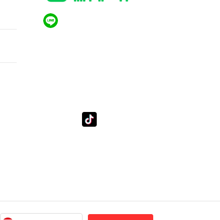
ัยที่
QR CODE LINE
 รุ่น
LGthailand.com
t
LG ปฏิวัติวงการเครื่องใช้ไฟฟ้า แบรนด์เดียวที่ให้คุณ
มากกว่า
tube
Tiktok
Subscribe LSM016
lg_subscription