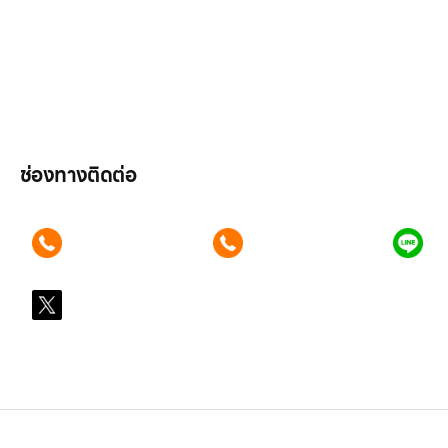
ลูกค้าองค์กร
สมัครงาน
รีวิว
บทความ
เข้าสู่ระบบ
ช่องทางติดต่อ
ติดต่อเรา คลิก
ติดต่อเรา คลิก
แอ
089 354 6442
062 596 9446
คุ
X
@LGsubscription