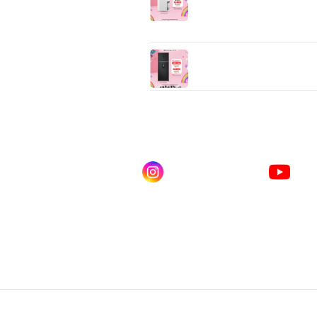
ความชื้นคุณภาพสูงจาก LG ที่
ออกแบบมาเพื่อสร้างพื้นที่อยู่อาศ
“แห้งสบาย และสดชื่น”
ตู้เย็น LG 2 ประตู ขนาด 16.2 คิว
GN-F452PQAK ระบบ Smar
Inverter
ดไลน์ คลิก
Instagram
You
ณเบียร์ @LSM016-BEER
lgsupscription
LG 