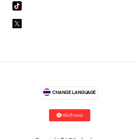
Tiktok
lg_subscription
X
@LGsubscription
CHANGE LANGUAGE
กลับด้านบน