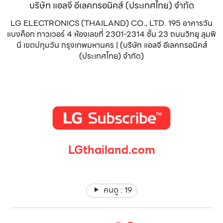
บริษัท แอลจี อีเลคทรอนิคส์ (ประเทศไทย) จำกัด
LG ELECTRONICS (THAILAND) CO., LTD. 195 อาคารวัน
แบงค็อก ทาวเวอร์ 4 ห้องเลขที่ 2301-2314 ชั้น 23 ถนนวิทยุ ลุมพิ
นี เขตปทุมวัน กรุงเทพมหานคร | (บริษัท แอลจี อีเลคทรอนิคส์
(ประเทศไทย) จำกัด)
LGthailand.com
LG ปฏิวัติวงการเครื่องใช้ไฟฟ้า แบรนด์เดียวที่ให้คุณมากกว่า
คนดู :
19