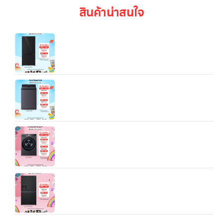
สินค้าน่าสนใจ
LG ตู้เย็น Multi‑Door GV‑B25FFGDB.ABMPLMT
(ตู้เย็น 4 ประตู ความจุ ~21.6 คิว สำหรับครอบครัว
ขนาดกลาง-ใหญ่):
เครื่องซักผ้าฝาบน 25 กก. รุ่น TX2725AT9G ระบบ
Inverter Direct Drive
เครื่องซักผ้า 13 กก. / อบ 8 กก. รุ่น FV1413H4M ระบบ
AI DD™ พร้อม Smart WI-FI control ควบคุมสั่งงาน
ผ่านสมาร์ทโฟน
ตู้เย็น LG GC‑J257SQZW เป็นตู้เย็นแบบ
Side‑by‑Side ขนาด 22.4 คิว