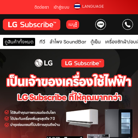
LANGUAGE
ติดต่อเรา
เข้าสู่ระบบ
เมนู
ดูสินค้าทั้งหมด
ทีวี
ลำโพง SoundBar
ตู้เย็น
เครื่องซักผ้า/อบผ