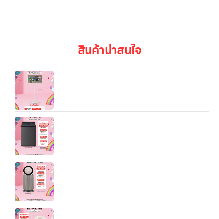
เข้าสู่ระบบ
สินค้าน่าสนใจ
LG StandbyME2 (รุ่น 27LX6TDGA) เป็น “จอไลฟ์
สไตล์แบบพกพา + จอสัมผัส + ขาตั้งมีล้อ” ที่ถูกออกแบบ
มาเพื่อให้คุณสามารถใช้มันในหน้าที่หลายแบบ — ดูหนัง,
ทำงาน, อ่านคอนเทนต์แนวตั้ง, ใช้ในบ้านหรือเคลื่อนย้าย
ไปมาระหว่างห้องได้อย่างอิสระ
เครื่องซักผ้าฝาบน LG ขนาด 23 กก. รุ่น TX2723ST5J
ระบบ Inverter Direct Drive
เครื่องฟอกอากาศ LG PuriCare 360 รุ่น
AS65GDBY0 พร้อมฟังก์ชันสัตว์เลี้ยง
LG PuriCare Objet Collection รุ่น WD110MN —