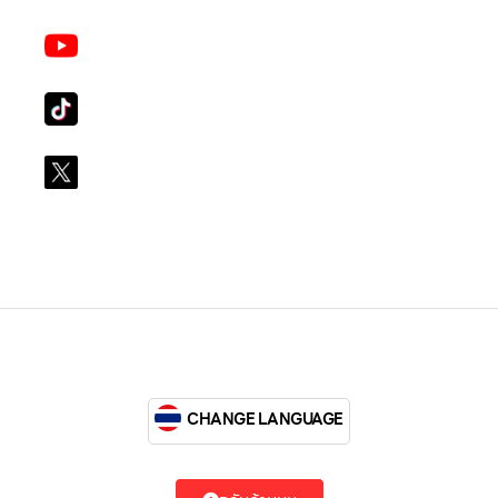
Youtube
LG Subscribe LSM016
Tiktok
lg_subscription
X
@LGsubscription
CHANGE LANGUAGE