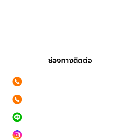
LGthailand.com
LG ปฏิวัติวงการเครื่องใช้ไฟฟ้า แบรนด์เดียวที่ให้คุณ
มากกว่า
ช่องทางติดต่อ
ติดต่อเรา คลิก
089 354 6442
ติดต่อเรา คลิก
062 596 9446
แอดไลน์ คลิก
คุณเบียร์ @LSM016-BEER
Instagram
lgsupscription