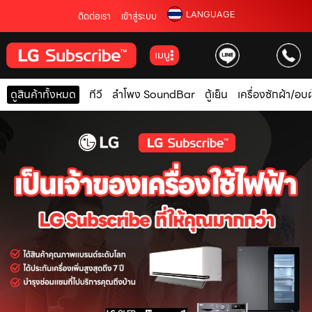
LANGUAGE
ติดต่อเรา
เข้าสู่ระบบ
เมนู
ดูสินค้าทั้งหมด
ทีวี
ลำโพง SoundBar
ตู้เย็น
เครื่องซักผ้า/อบผ