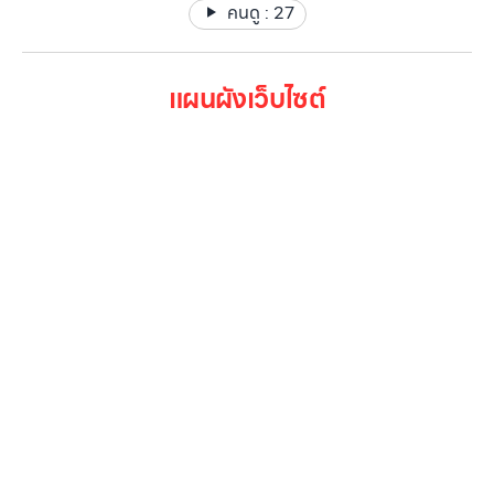
คนดู :
27
แผนผังเว็บไซต์
หน้าหลัก
สินค้าทั้งหมด
โปรโมชั่น
Gallery รวมรูปภาพ
เกี่ยวกับเรา
ติดต่อเรา
LG Subscribe
ลูกค้าองค์กร
สมัครงาน
รีวิว
บทความ