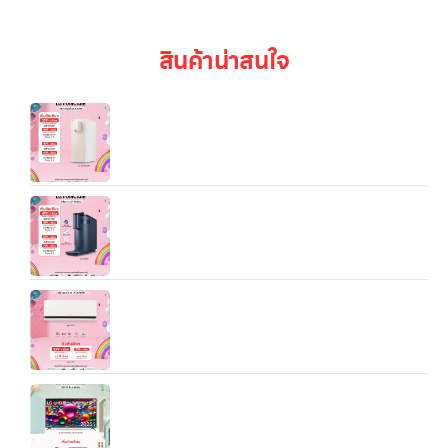
สินค้าน่าสนใจ
LG PuriCare Objet Collection รุ่น WD110MN —
เครื่องกรองน้ำแบบโต๊ะ ขนาดกะทัดรัด ดีไซน์โมเดิร์น
เครื่องกรองน้ำ LG PuriCare รุ่น
WD516AN.ACNPLMT สีน้ำเงิน/สีขาว/สีเงิน
แอร์ LG รุ่น SIQxxB — เครื่องปรับอากาศแบบติดผนัง
ที่ตอบโจทย์ทั้งเรื่อง “เย็นไว”, “ประหยัดไฟ”, และ “อากาศ
สบายยาวนาน” สำหรับบ้านหรือห้องของคุณ
ทีวี 65” LG UHD 4K Smart TV รุ่น 65UA8450PSA
| Real 4K | α5 AI Processor 4K Gen6 l HDR10 Pro
| LG ThinQ AI | Magic Remote