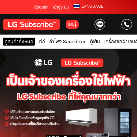
LANGUAGE
ติดต่อเรา
เข้าสู่ระบบ
เมนู
ดูสินค้าทั้งหมด
ทีวี
ลำโพง SoundBar
ตู้เย็น
เครื่องซักผ้า/อบผ