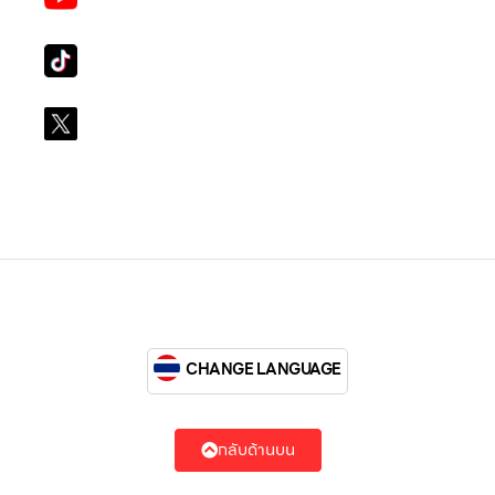
LG Subscribe LSM016
Tiktok
lg_subscription
X
@LGsubscription
CHANGE LANGUAGE
กลับด้านบน