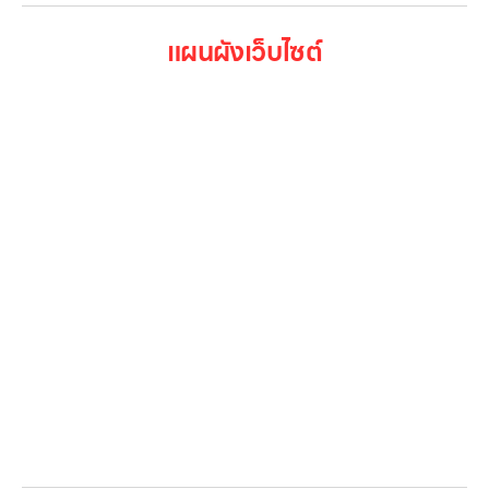
แผนผังเว็บไซต์
หน้าหลัก
สินค้าทั้งหมด
โปรโมชั่น
Gallery รวมรูปภาพ
เกี่ยวกับเรา
ติดต่อเรา
LG Subscribe
ลูกค้าองค์กร
สมัครงาน
รีวิว
บทความ
เข้าสู่ระบบ