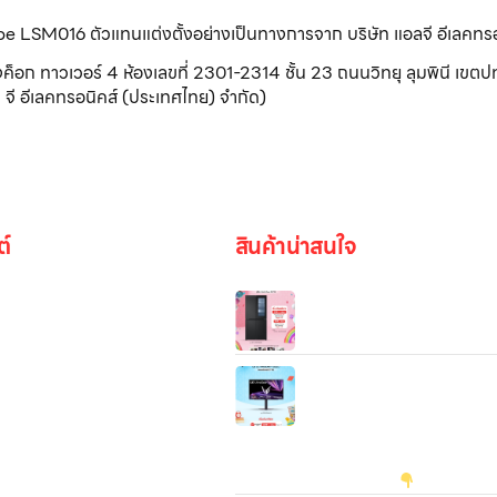
ribe LSM016 ตัวแทนแต่งตั้งอย่างเป็นทางการจาก บริษัท แอลจี อีเลคทร
วเวอร์ 4 ห้องเลขที่ 2301-2314 ชั้น 23 ถนนวิทยุ ลุมพินี เขตปทุ
จี อีเลคทรอนิคส์ (ประเทศไทย) จำกัด)
ต์
สินค้าน่าสนใจ
ตู้เย็น Multi-Door รุ่น GC-
V22FFQMB ขนาด 18.7 คิว ร
Smart Inverter เคาะ 2 ครั้งเ
LG 27” UltraGear OLED 2
รูปภาพ
04A‑B Gaming Monitor จ
มิ่งระดับพรีเมียมที่ออกแบบมาเพื
ใช้งานทั้งเกมเมอร์และครีเอเตอร์
ต้องการ ทั้งภาพสวยล้ำ–ความล
สูงสุด พร้อมฟีเจอร์ครบถ้วนสำ
be
การใช้งานจริง