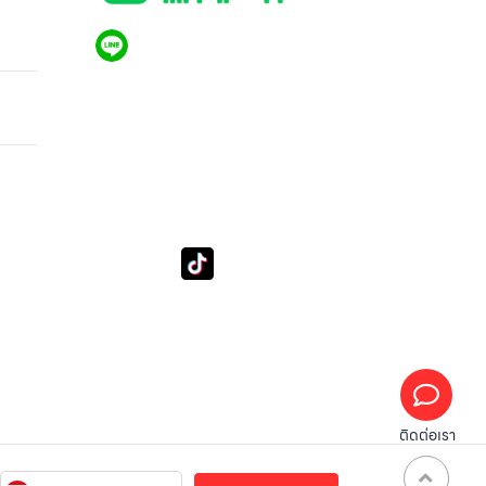
 C6
QR CODE LINE
e
LGthailand.com
7,100
LG ปฏิวัติวงการเครื่องใช้ไฟฟ้า แบรนด์เดียวที่ให้คุณ
มากกว่า
tube
Tiktok
Subscribe LSM016
lg_subscription
ติดต่อเรา