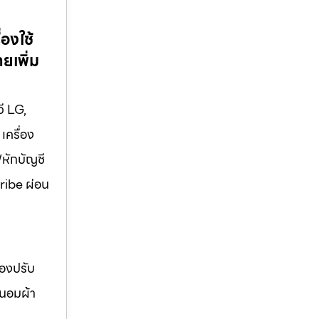
องใช้
ยเพิ่ม
วี LG,
เครื่อง
/หักบัญชี
cribe ผ่อน
่องปรับ
ถนอมผ้า