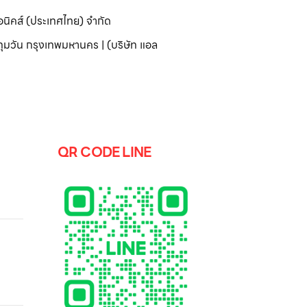
อนิคส์ (ประเทศไทย) จำกัด
มวัน กรุงเทพมหานคร | (บริษัท แอล
QR CODE LINE
ะบบ
ปิดไฟ
7GX7
อเกม
่อผู้
ที่
ื่นไหล
หรับ