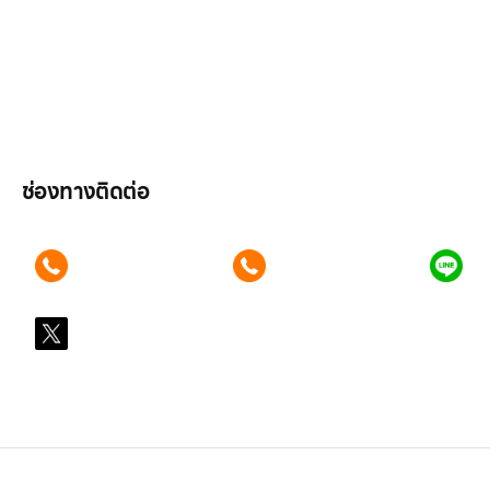
ลูกค้าองค์กร
สมัครงาน
รีวิว
บทความ
เข้าสู่ระบบ
ช่องทางติดต่อ
ติดต่อเรา คลิก
ติดต่อเรา คลิก
แอ
089 354 6442
062 596 9446
คุ
X
@LGsubscription