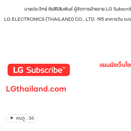
นายประวิทย์ ชัยสิริสัมพันธ์ ผู้จัดการฝ่ายขาย LG Subsc
LG ELECTRONICS (THAILAND) CO., LTD. 195 อาคารวัน แบงค็อก ทา
แผนผังเว็บไซ
หน้าหลัก
LGthailand.com
สินค้าทั้งหมด
โปรโมชั่น
LG ปฏิวัติวงการเครื่องใช้ไฟฟ้า
Gallery รวม
แบรนด์เดียวที่ให้คุณมากกว่า
เกี่ยวกับเรา
คนดู :
36
ติดต่อเรา
LG Subscri