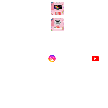
55/65/77″ LG OLED evo AI
4K Smart TV 2026 รุ่น
OLED55/65/77CPSA
แอร์เชิงพาณิชย์ LG Split Typ
Round Cassette (36,700/4
BTU)
ดไลน์ คลิก
Instagram
You
ณเบียร์ @LSM016-BEER
lgsupscription
LG 