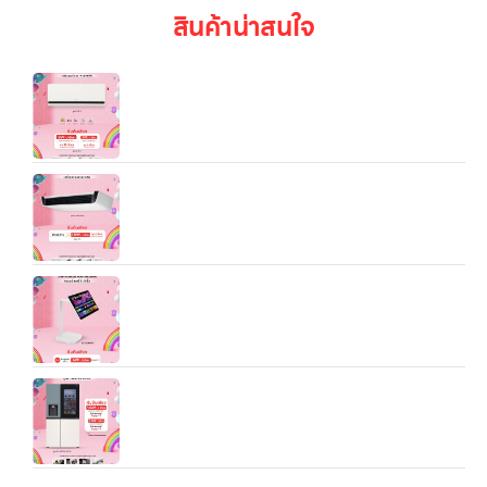
สินค้าน่าสนใจ
แอร์ LG รุ่น SIQxxB — เครื่องปรับอากาศแบบติดผนัง
ที่ตอบโจทย์ทั้งเรื่อง “เย็นไว”, “ประหยัดไฟ”, และ “อากาศ
สบายยาวนาน” สำหรับบ้านหรือห้องของคุณ
แอร์เชิงพาณิชย์ LG Split Type Ceiling Mounted
(17.1K/25K/37K BTU)
จอมอนิเตอร์ 31.5″ 4K IPS Smart Monitor Swing จอ
สัมผัส ขาตั้งหมุนได้
ตู้เย็น Instaview Side By Side รุ่น GC-
X257CMEW