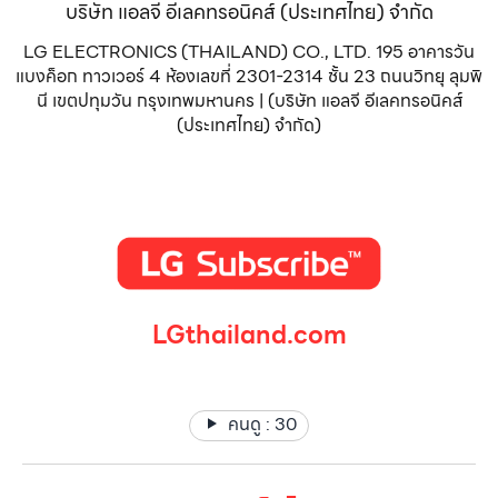
บริษัท แอลจี อีเลคทรอนิคส์ (ประเทศไทย) จำกัด
LG ELECTRONICS (THAILAND) CO., LTD. 195 อาคารวัน
แบงค็อก ทาวเวอร์ 4 ห้องเลขที่ 2301-2314 ชั้น 23 ถนนวิทยุ ลุมพิ
นี เขตปทุมวัน กรุงเทพมหานคร | (บริษัท แอลจี อีเลคทรอนิคส์
(ประเทศไทย) จำกัด)
LGthailand.com
LG ปฏิวัติวงการเครื่องใช้ไฟฟ้า แบรนด์เดียวที่ให้คุณมากกว่า
คนดู :
30