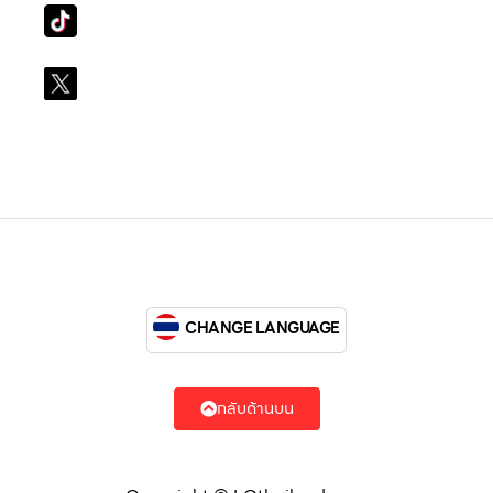
Tiktok
lg_subscription
X
@LGsubscription
CHANGE LANGUAGE
กลับด้านบน