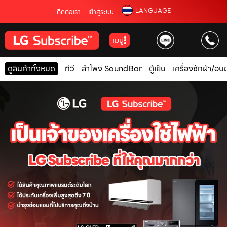
LANGUAGE
ติดต่อเรา
เข้าสู่ระบบ
เมนู
ดูสินค้าทั้งหมด
ทีวี
ลำโพง SoundBar
ตู้เย็น
เครื่องซักผ้า/อบผ