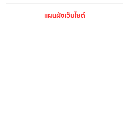
แผนผังเว็บไซต์
หน้าหลัก
สินค้าทั้งหมด
โปรโมชั่น
Gallery รวมรูปภาพ
เกี่ยวกับเรา
ติดต่อเรา
LG Subscribe
ลูกค้าองค์กร
สมัครงาน
รีวิว
บทความ
เข้าสู่ระบบ