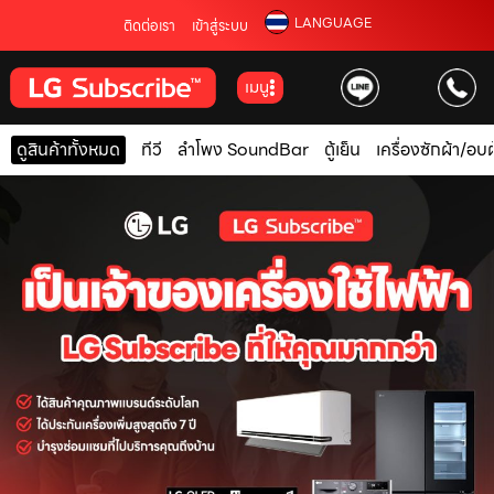
LANGUAGE
ติดต่อเรา
เข้าสู่ระบบ
เมนู
ดูสินค้าทั้งหมด
ทีวี
ลำโพง SoundBar
ตู้เย็น
เครื่องซักผ้า/อบผ