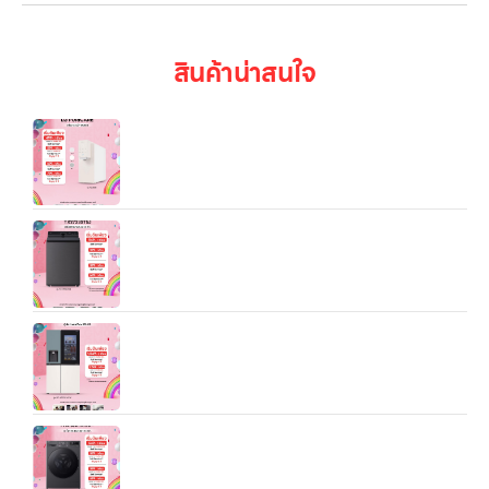
สินค้าน่าสนใจ
เครื่องกรองน้ำ LG PuriCare Objet Collection รุ่น
WD518AN ซึ่งเป็นรุ่นใหม่ในตระกูลดีไซน์สวยงาม มี
ประสิทธิภาพ และอเนกประสงค์
เครื่องซักผ้าฝาบน LG ขนาด 23 กก. รุ่น TX2723ST5J
ระบบ Inverter Direct Drive
ตู้เย็น Instaview Side By Side รุ่น GC-
X257CMEW
เครื่องซักผ้า LG FV1413S4M 13KG นวัตกรรมและ
คุณภาพในทุกๆ การซัก TurboWash™ การซักที่
รวดเร็วและทรงพลัง