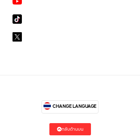
LG Subscribe LSM016
Tiktok
lg_subscription
X
@LGsubscription
CHANGE LANGUAGE
กลับด้านบน