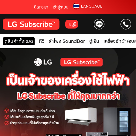
LANGUAGE
ติดต่อเรา
เข้าสู่ระบบ
เมนู
ดูสินค้าทั้งหมด
ทีวี
ลำโพง SoundBar
ตู้เย็น
เครื่องซักผ้า/อบผ