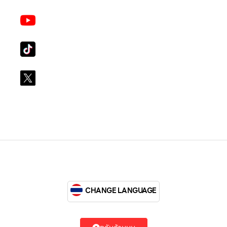
Youtube
LG Subscribe LSM016
Tiktok
lg_subscription
X
@LGsubscription
CHANGE LANGUAGE