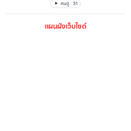
คนดู :
31
แผนผังเว็บไซต์
หน้าหลัก
สินค้าทั้งหมด
โปรโมชั่น
Gallery รวมรูปภาพ
เกี่ยวกับเรา
ติดต่อเรา
LG Subscribe
ลูกค้าองค์กร
สมัครงาน
รีวิว
บทความ