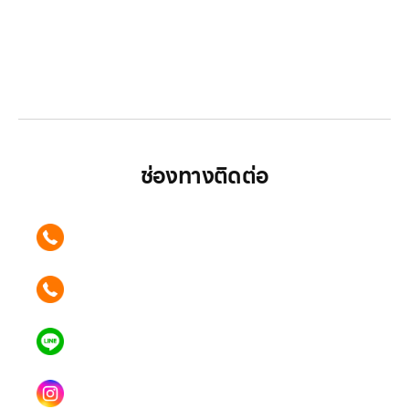
LGthailand.com
LG ปฏิวัติวงการเครื่องใช้ไฟฟ้า แบรนด์เดียวที่ให้คุณ
มากกว่า
ช่องทางติดต่อ
ติดต่อเรา คลิก
089 354 6442
ติดต่อเรา คลิก
062 596 9446
แอดไลน์ คลิก
คุณเบียร์ @LSM016-BEER
Instagram
lgsupscription