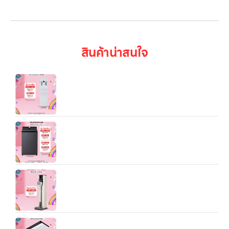
เข้าสู่ระบบ
สินค้าน่าสนใจ
LG PuriCare รุ่น WS510SN สีขาว — เครื่องกรองน้ำ
แบบตั้งพื้น ดีไซน์เรียบหรู ประหยัดพลังงาน และเหมาะทั้ง
บ้านและออฟฟิศ
เครื่องซักผ้า LG เครื่องซักผ้า
TX2315DT5G.DEGPETH ออกแบบมาเพื่อตอบโจทย์
การซักผ้าประจำบ้านอย่างครบ-จบในหนึ่งเครื่อง
LG CordZero™ A9T‑ULTRA All‑in‑One Tower™
เครื่องดูดฝุ่น
แอร์เชิงพาณิชย์ LG Split Type 1Way Cassette