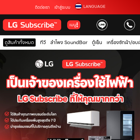
LANGUAGE
ติดต่อเรา
เข้าสู่ระบบ
เมนู
ดูสินค้าทั้งหมด
ทีวี
ลำโพง SoundBar
ตู้เย็น
เครื่องซักผ้า/อบผ