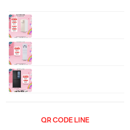
Microwave LG NeoChef™ MS4295DIS.BBKPETH ไมโครเวฟ
อัจฉริยะ 42 ลิตร กำลังไฟ 1,200 วัตต์
LG PuriCare Objet Collection รุ่น WD110MN —
เครื่องกรองน้ำแบบโต๊ะ ขนาดกะทัดรัด ดีไซน์โมเดิร์น
LG PuriCare รุ่น WS510SN สีขาว — เครื่องกรองน้ำ
แบบตั้งพื้น ดีไซน์เรียบหรู ประหยัดพลังงาน และเหมาะทั้ง
บ้านและออฟฟิศ
ตู้เย็น Multi-Door รุ่น GC-V22FFQMB ขนาด 18.7
คิว ระบบ Smart Inverter เคาะ 2 ครั้งเปิดไฟ
QR CODE LINE