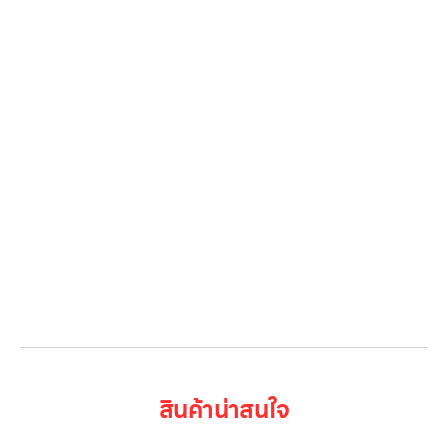
สินค้าทั้งหมด
โปรโมชั่น
Gallery รวมรูปภาพ
เกี่ยวกับเรา
ติดต่อเรา
LG Subscribe
ลูกค้าองค์กร
สมัครงาน
รีวิว
บทความ
เข้าสู่ระบบ
สินค้าน่าสนใจ