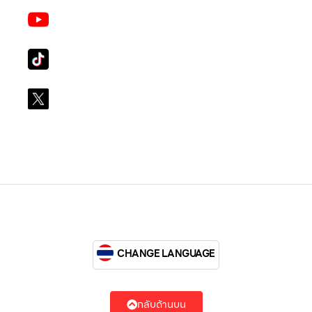
Youtube
LG Subscribe LSM016
Tiktok
lg_subscription
X
@LGsubscription
CHANGE LANGUAGE
กลับด้านบน