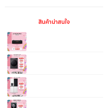
สินค้าน่าสนใจ
ลำโพงพกพา LG xboom Grab tuned by will.i.am
รุ่น Grab
เครื่องซักผ้า LG FV1413S4M 13KG นวัตกรรมและ
คุณภาพในทุกๆ การซัก TurboWash™ การซักที่
รวดเร็วและทรงพลัง
ตู้เย็น LG รุ่น GC‑G24FFQKB ซึ่งเป็นตู้เย็นแบบ 4
ประตู ดีไซน์ทันสมัย สีเบจ มีความจุใหญ่ เหมาะกับ
ครอบครัวที่ต้องการพื้นที่จัดเก็บมากขึ้น
LG WashTower™ WT1410NHEG เครื่องซัก-อบผ้า
2-in-1 ขนาดใหญ่ พร้อม AI DD™ และ Smart Wi-Fi