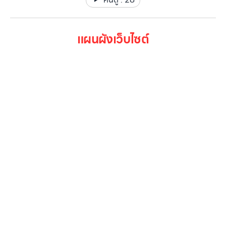
แผนผังเว็บไซต์
หน้าหลัก
สินค้าทั้งหมด
โปรโมชั่น
Gallery รวมรูปภาพ
เกี่ยวกับเรา
ติดต่อเรา
LG Subscribe
ลูกค้าองค์กร
สมัครงาน
รีวิว
บทความ
เข้าสู่ระบบ