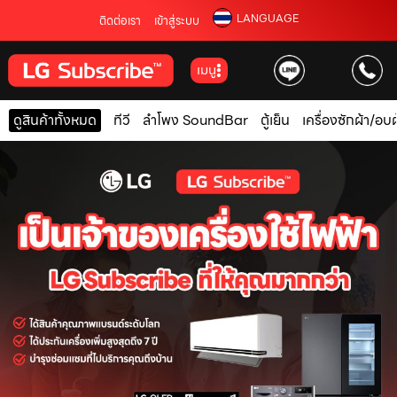
LANGUAGE
ติดต่อเรา
เข้าสู่ระบบ
เมนู
ดูสินค้าทั้งหมด
ทีวี
ลำโพง SoundBar
ตู้เย็น
เครื่องซักผ้า/อบผ