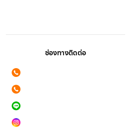
LGthailand.com
LG ปฏิวัติวงการเครื่องใช้ไฟฟ้า แบรนด์เดียวที่ให้คุณ
มากกว่า
ช่องทางติดต่อ
ติดต่อเรา คลิก
089 354 6442
ติดต่อเรา คลิก
062 596 9446
แอดไลน์ คลิก
คุณเบียร์ @LSM016-BEER
Instagram
lgsupscription