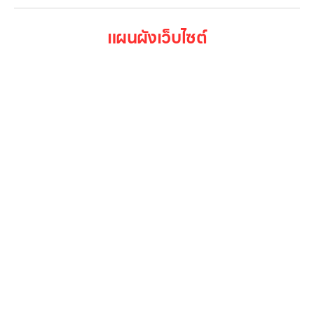
แผนผังเว็บไซต์
หน้าหลัก
สินค้าทั้งหมด
โปรโมชั่น
Gallery รวมรูปภาพ
เกี่ยวกับเรา
ติดต่อเรา
LG Subscribe
ลูกค้าองค์กร
สมัครงาน
รีวิว
บทความ
เข้าสู่ระบบ