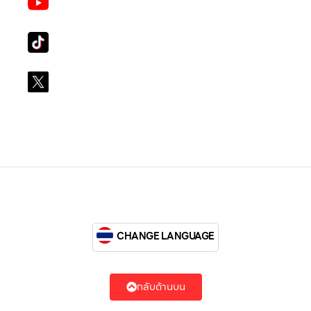
LG Subscribe LSM016
Tiktok
lg_subscription
X
@LGsubscription
CHANGE LANGUAGE
กลับด้านบน