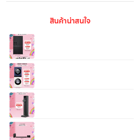
สินค้าน่าสนใจ
ตู้เย็น LG GC‑J257SQZW เป็นตู้เย็นแบบ
Side‑by‑Side ขนาด 22.4 คิว
Wash Tower รุ่น WT1410NHEN ระบบ AI DD™
ความจุเครื่องซักผ้า 14 กก./ เครื่องอบผ้า 10 กก. พร้อม
Smart WI-FI control ควบคุมสั่งงานผ่านสมาร์ทโฟน
LG CordZero™ A9T‑LITE All‑in‑One Tower™
LG Soundbar S95TR (รุ่น S95TR.DTHALLDK)