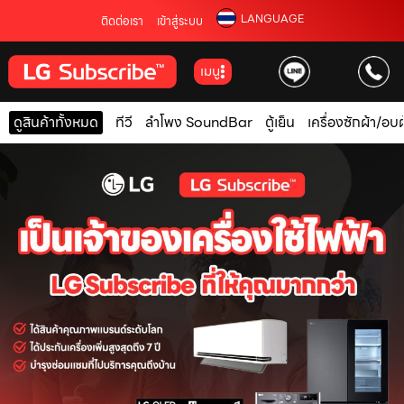
LANGUAGE
ติดต่อเรา
เข้าสู่ระบบ
เมนู
ดูสินค้าทั้งหมด
ทีวี
ลำโพง SoundBar
ตู้เย็น
เครื่องซักผ้า/อบผ