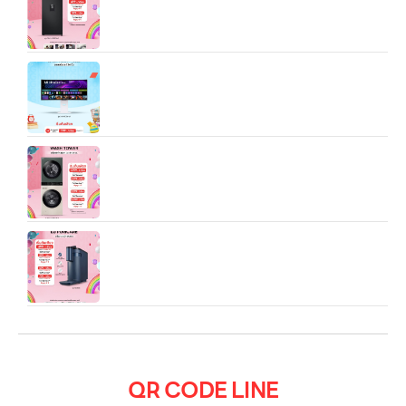
LG UltraGear™ 34″ OLED 240Hz WQHD
Curved Smart webOS 0.03ms 240Hz
WT2520NHEG.ABGPETH เครื่องซักผ้า LG Wash
Tower สีเขียวเบจ ขนาด ซัก 25 kg อบ 20 kg
เครื่องกรองน้ำ LG PuriCare รุ่น
WD516AN.ACNPLMT สีน้ำเงิน/สีขาว/สีเงิน
QR CODE LINE