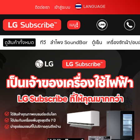
LANGUAGE
ติดต่อเรา
เข้าสู่ระบบ
เมนู
ดูสินค้าทั้งหมด
ทีวี
ลำโพง SoundBar
ตู้เย็น
เครื่องซักผ้า/อบผ