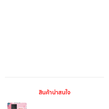
โปรโมชั่น
Gallery รวมรูปภาพ
เกี่ยวกับเรา
ติดต่อเรา
LG Subscribe
ลูกค้าองค์กร
สมัครงาน
รีวิว
บทความ
เข้าสู่ระบบ
สินค้าน่าสนใจ
ตู้เย็น LG 2 ประตู ขนาด 16.2 คิว รุ่น GN-F452PQAK
ระบบ Smart Inverter