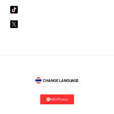
Tiktok
lg_subscription
X
@LGsubscription
CHANGE LANGUAGE
กลับด้านบน