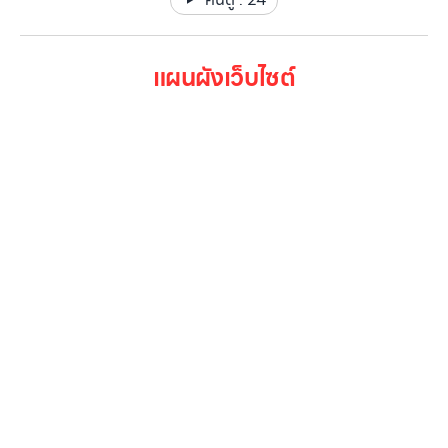
แผนผังเว็บไซต์
หน้าหลัก
สินค้าทั้งหมด
โปรโมชั่น
Gallery รวมรูปภาพ
เกี่ยวกับเรา
ติดต่อเรา
LG Subscribe
ลูกค้าองค์กร
สมัครงาน
รีวิว
บทความ
เข้าสู่ระบบ