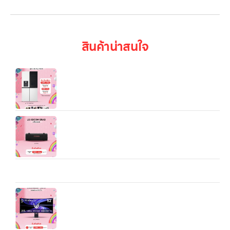
สินค้าน่าสนใจ
ตู้เย็น LG รุ่น GC‑G24FFQKB ซึ่งเป็นตู้เย็นแบบ 4
ประตู ดีไซน์ทันสมัย สีเบจ มีความจุใหญ่ เหมาะกับ
ครอบครัวที่ต้องการพื้นที่จัดเก็บมากขึ้น
ลำโพงพกพา LG xboom Grab tuned by will.i.am
รุ่น Grab
Microwave LG NeoChef™ MS4295DIS.BBKPETH ไมโครเวฟ
อัจฉริยะ 42 ลิตร กำลังไฟ 1,200 วัตต์
LG UltraGear evo G9| จอเกมมิ่ง 52” | The
World’s Largest 5K2K 240Hz Gaming Monitor