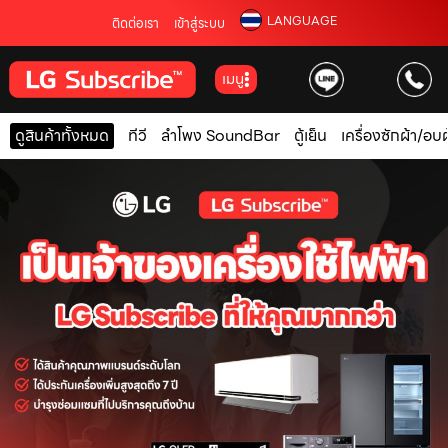
LANGUAGE
ติดต่อเรา
เข้าสู่ระบบ
เมนู
ดูสินค้าทั้งหมด
ทีวี
ลำโพง SoundBar
ตู้เย็น
เครื่องซักผ้า/อบผ