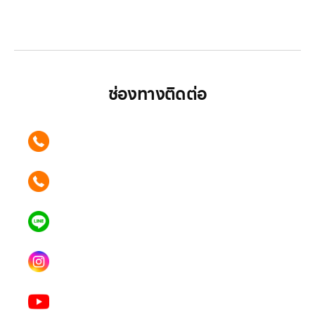
LG ปฏิวัติวงการเครื่องใช้ไฟฟ้า แบรนด์เดียวที่ให้คุณ
มากกว่า
ช่องทางติดต่อ
ติดต่อเรา คลิก
089 354 6442
ติดต่อเรา คลิก
062 596 9446
แอดไลน์ คลิก
คุณเบียร์ @LSM016-BEER
Instagram
lgsupscription
Youtube
LG Subscribe LSM016