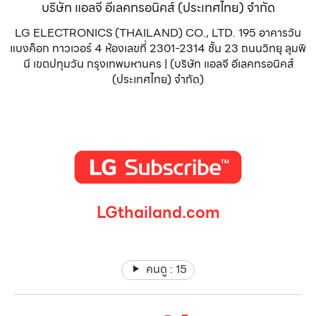
บริษัท แอลจี อีเลคทรอนิคส์ (ประเทศไทย) จำกัด
LG ELECTRONICS (THAILAND) CO., LTD. 195 อาคารวัน
แบงค็อก ทาวเวอร์ 4 ห้องเลขที่ 2301-2314 ชั้น 23 ถนนวิทยุ ลุมพิ
นี เขตปทุมวัน กรุงเทพมหานคร | (บริษัท แอลจี อีเลคทรอนิคส์
(ประเทศไทย) จำกัด)
LGthailand.com
LG ปฏิวัติวงการเครื่องใช้ไฟฟ้า แบรนด์เดียวที่ให้คุณมากกว่า
คนดู :
15