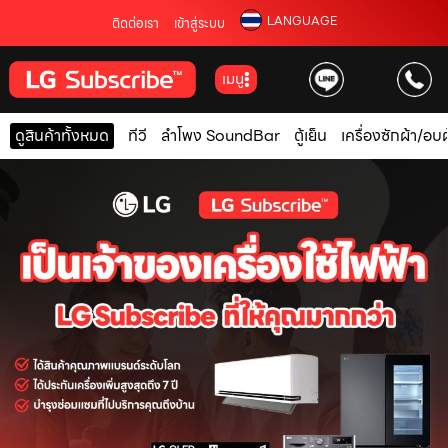
LANGUAGE
ติดต่อเรา
เข้าสู่ระบบ
เมนู
ดูสินค้าทั้งหมด
ทีวี
ลำโพง SoundBar
ตู้เย็น
เครื่องซักผ้า/อบผ