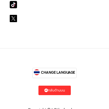
Tiktok
lg_subscription
X
@LGsubscription
CHANGE LANGUAGE
กลับด้านบน