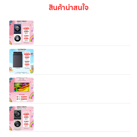
สินค้าน่าสนใจ
WT2520NHEN.ABGPETH LG Wash Tower ซัก
25 kg อบ 20 kg สีน้ำเงินกรมท่า
เครื่องซักผ้าฝาบน 25 กก. รุ่น TX2725AT9G ระบบ
Inverter Direct Drive
75” LG UHD 4K AI Smart TV รุ่น
75NUA8050PSA
WT2520NHEG.ABGPETH เครื่องซักผ้า LG Wash
Tower สีเขียวเบจ ขนาด ซัก 25 kg อบ 20 kg