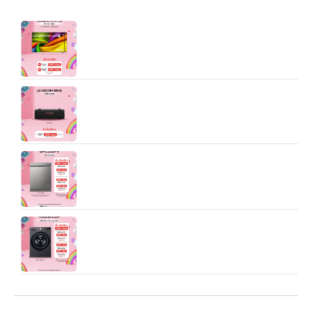
75” LG UHD 4K AI Smart TV รุ่น
75NUA8050PSA
ลำโพงพกพา LG xboom Grab tuned by will.i.am
รุ่น Grab
เครื่องล้างจาน DFC533FV สีเงิน WI-FI control
เครื่องซักผ้า 13 กก. / อบ 8 กก. รุ่น FV1413H4M ระบบ
AI DD™ พร้อม Smart WI-FI control ควบคุมสั่งงาน
ผ่านสมาร์ทโฟน