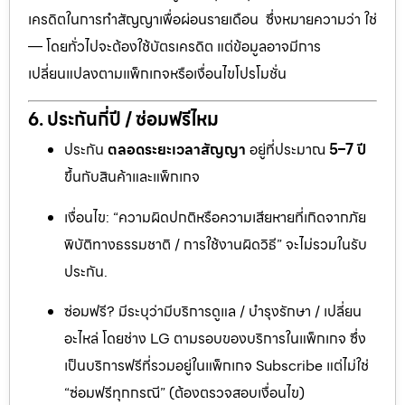
เครดิตในการทำสัญญาเพื่อผ่อนรายเดือน ซึ่งหมายความว่า ใช่
— โดยทั่วไปจะต้องใช้บัตรเครดิต แต่ข้อมูลอาจมีการ
เปลี่ยนแปลงตามแพ็กเกจหรือเงื่อนไขโปรโมชั่น
6. ประกันกี่ปี / ซ่อมฟรีไหม
ประกัน
ตลอดระยะเวลาสัญญา
อยู่ที่ประมาณ
5–7 ปี
ขึ้นกับสินค้าและแพ็กเกจ
เงื่อนไข: “ความผิดปกติหรือความเสียหายที่เกิดจากภัย
พิบัติทางธรรมชาติ / การใช้งานผิดวิธี” จะไม่รวมในรับ
ประกัน.
ซ่อมฟรี? มีระบุว่ามีบริการดูแล / บำรุงรักษา / เปลี่ยน
อะไหล่ โดยช่าง LG ตามรอบของบริการในแพ็กเกจ ซึ่ง
เป็นบริการฟรีที่รวมอยู่ในแพ็กเกจ Subscribe แต่ไม่ใช่
“ซ่อมฟรีทุกกรณี” (ต้องตรวจสอบเงื่อนไข)