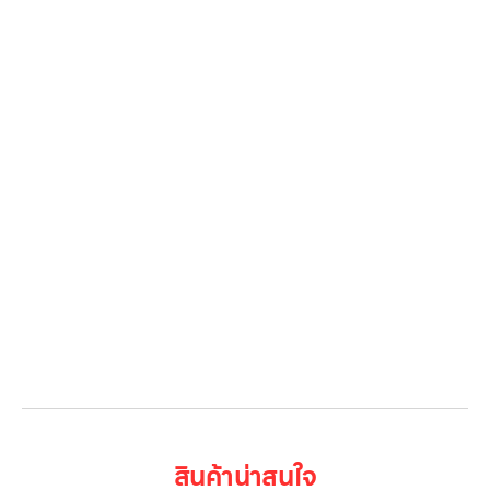
หน้าหลัก
สินค้าทั้งหมด
โปรโมชั่น
Gallery รวมรูปภาพ
เกี่ยวกับเรา
ติดต่อเรา
LG Subscribe
ลูกค้าองค์กร
สมัครงาน
รีวิว
บทความ
เข้าสู่ระบบ
สินค้าน่าสนใจ