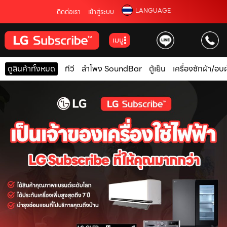
LANGUAGE
ติดต่อเรา
เข้าสู่ระบบ
เมนู
ดูสินค้าทั้งหมด
ทีวี
ลำโพง SoundBar
ตู้เย็น
เครื่องซักผ้า/อบผ