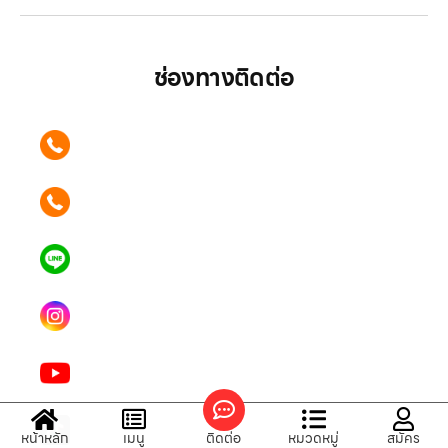
ช่องทางติดต่อ
ติดต่อเรา คลิก
089 354 6442
ติดต่อเรา คลิก
062 596 9446
แอดไลน์ คลิก
คุณเบียร์ @LSM016-BEER
Instagram
lgsupscription
Youtube
LG Subscribe LSM016
Tiktok
หน้าหลัก
เมนู
ติดต่อ
หมวดหมู่
สมัคร
lg_subscription