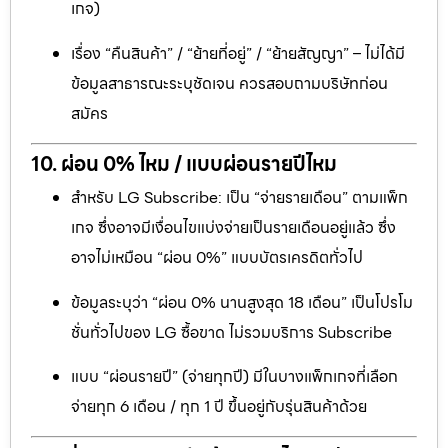
เกจ)
เรื่อง “คืนสินค้า” / “ย้ายที่อยู่” / “ย้ายสัญญา” – ไม่ได้มี
ข้อมูลสาธารณะระบุชัดเจน ควรสอบถามบริษัทก่อน
สมัคร
10. ผ่อน 0% ไหม / แบบผ่อนรายปีไหม
สำหรับ LG Subscribe: เป็น “จ่ายรายเดือน” ตามแพ็ก
เกจ ซึ่งอาจมีเงื่อนไขแบ่งจ่ายเป็นรายเดือนอยู่แล้ว ซึ่ง
อาจไม่เหมือน “ผ่อน 0%” แบบบัตรเครดิตทั่วไป
ข้อมูลระบุว่า “ผ่อน 0% นานสูงสุด 18 เดือน” เป็นโปรโม
ชั่นทั่วไปของ LG ซื้อขาด ไม่รวมบริการ Subscribe
แบบ “ผ่อนรายปี” (จ่ายทุกปี) มีในบางแพ็กเกจที่เลือก
จ่ายทุก 6 เดือน / ทุก 1 ปี ขึ้นอยู่กับรุ่นสินค้าด้วย