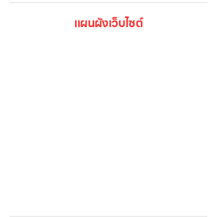
แผนผังเว็บไซต์
หน้าหลัก
สินค้าทั้งหมด
โปรโมชั่น
Gallery รวมรูปภาพ
เกี่ยวกับเรา
ติดต่อเรา
LG Subscribe
ลูกค้าองค์กร
สมัครงาน
รีวิว
บทความ
เข้าสู่ระบบ