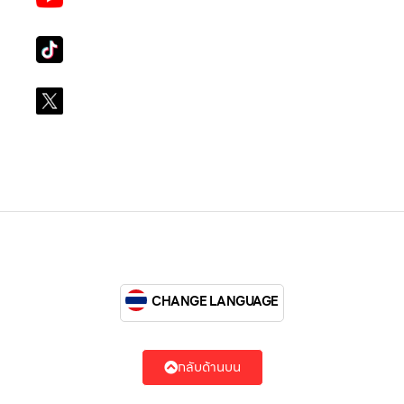
LG Subscribe LSM016
Tiktok
lg_subscription
X
@LGsubscription
CHANGE LANGUAGE
กลับด้านบน