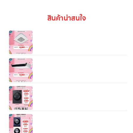
สินค้าน่าสนใจ
แอร์เชิงพาณิชย์ LG Split Type 4Way Cassette
(18K/24.5K/36.2K/48K BTU)
แอร์เชิงพาณิชย์ LG Split Type Ceiling Mounted
(17.1K/25K/37K BTU)
เครื่องซักอบผ้า LG F2520RNTB รุ่นตัวถังเดียวกัน ซัก
20 kg อบ 10 kg
WT2520NHEN.ABGPETH LG Wash Tower ซัก
25 kg อบ 20 kg สีน้ำเงินกรมท่า