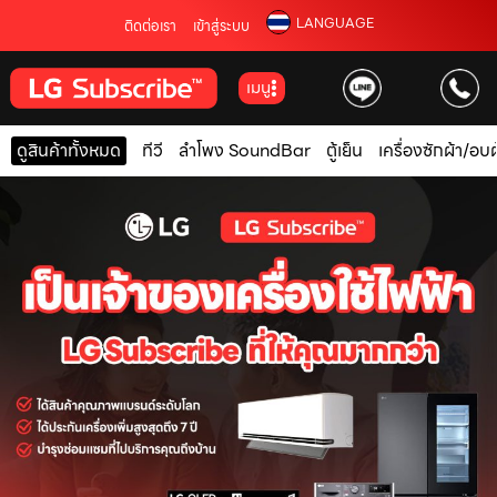
LANGUAGE
ติดต่อเรา
เข้าสู่ระบบ
เมนู
ดูสินค้าทั้งหมด
ทีวี
ลำโพง SoundBar
ตู้เย็น
เครื่องซักผ้า/อบผ