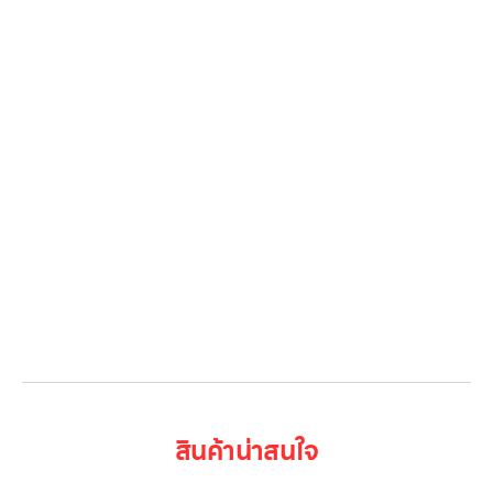
สินค้าทั้งหมด
โปรโมชั่น
Gallery รวมรูปภาพ
เกี่ยวกับเรา
ติดต่อเรา
LG Subscribe
ลูกค้าองค์กร
สมัครงาน
รีวิว
บทความ
เข้าสู่ระบบ
สินค้าน่าสนใจ