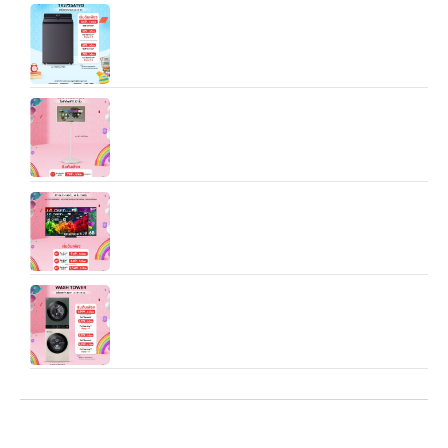
เครื่องซักผ้าฝาบน 25 กก. รุ่น TX2725AT9G ระบบ
Inverter Direct Drive
LG StandbyME2 (รุ่น 27LX6TDGA) เป็น “จอไลฟ์
สไตล์แบบพกพา + จอสัมผัส + ขาตั้งมีล้อ” ที่ถูกออกแบบ
มาเพื่อให้คุณสามารถใช้มันในหน้าที่หลายแบบ — ดูหนัง,
ทำงาน, อ่านคอนเทนต์แนวตั้ง, ใช้ในบ้านหรือเคลื่อนย้าย
ไปมาระหว่างห้องได้อย่างอิสระ
55/65/85/100 นิ้ว LG QNED AI 4K Smart TV
2026 รุ่น QNED80/86A/BSA
WT2520NHEG.ABGPETH เครื่องซักผ้า LG Wash
Tower สีเขียวเบจ ขนาด ซัก 25 kg อบ 20 kg