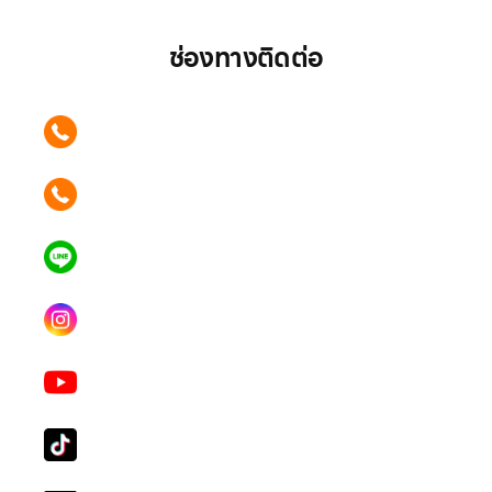
ช่องทางติดต่อ
ติดต่อเรา คลิก
089 354 6442
ติดต่อเรา คลิก
062 596 9446
แอดไลน์ คลิก
คุณเบียร์ @LSM016-BEER
Instagram
lgsupscription
Youtube
LG Subscribe LSM016
Tiktok
lg_subscription