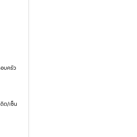
ครอบครัว
ดิต/เซ็น