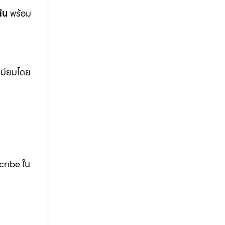
ต้น
พร้อม
ีเมียมโดย
scribe ใน