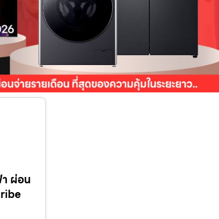
้า ผ่อน
cribe