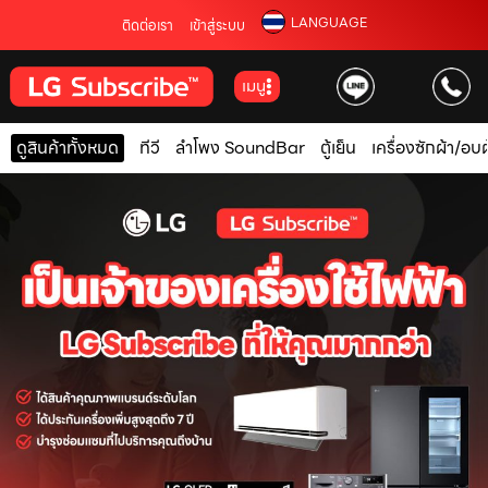
LANGUAGE
ติดต่อเรา
เข้าสู่ระบบ
เมนู
ดูสินค้าทั้งหมด
ทีวี
ลำโพง SoundBar
ตู้เย็น
เครื่องซักผ้า/อบผ