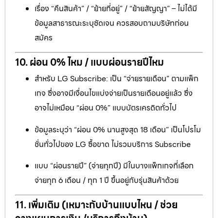
เรื่อง “คืนสินค้า” / “ย้ายที่อยู่” / “ย้ายสัญญา” – ไม่ได้มี
ข้อมูลสาธารณะระบุชัดเจน ควรสอบถามบริษัทก่อน
สมัคร
10. ผ่อน 0% ไหม / แบบผ่อนรายปีไหม
สำหรับ LG Subscribe: เป็น “จ่ายรายเดือน” ตามแพ็ก
เกจ ซึ่งอาจมีเงื่อนไขแบ่งจ่ายเป็นรายเดือนอยู่แล้ว ซึ่ง
อาจไม่เหมือน “ผ่อน 0%” แบบบัตรเครดิตทั่วไป
ข้อมูลระบุว่า “ผ่อน 0% นานสูงสุด 18 เดือน” เป็นโปรโม
ชั่นทั่วไปของ LG ซื้อขาด ไม่รวมบริการ Subscribe
แบบ “ผ่อนรายปี” (จ่ายทุกปี) มีในบางแพ็กเกจที่เลือก
จ่ายทุก 6 เดือน / ทุก 1 ปี ขึ้นอยู่กับรุ่นสินค้าด้วย
11. เพิ่มเติม (เหมาะกับบ้านแบบไหน / ช่วย