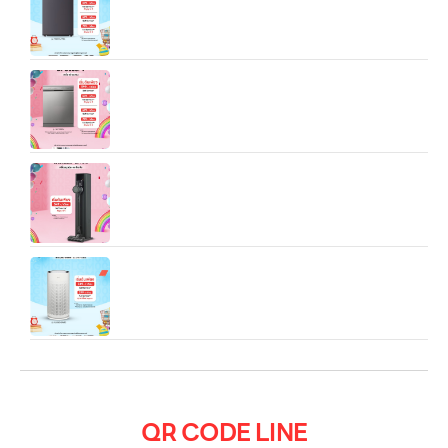
เครื่องล้างจาน DFC533FV สีเงิน WI-FI control
LG CordZero™ A9T‑LITE All‑in‑One Tower™
เครื่องฟอกอากาศ LG PuriCare AeroHit ขนาดพื้นที่
32.5 ตรม
QR CODE LINE