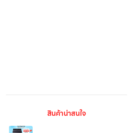
โปรโมชั่น
Gallery รวมรูปภาพ
เกี่ยวกับเรา
ติดต่อเรา
LG Subscribe
ลูกค้าองค์กร
สมัครงาน
รีวิว
บทความ
เข้าสู่ระบบ
สินค้าน่าสนใจ
เครื่องซักผ้าฝาบน 25 กก. รุ่น TX2725AT9G ระบบ
Inverter Direct Drive