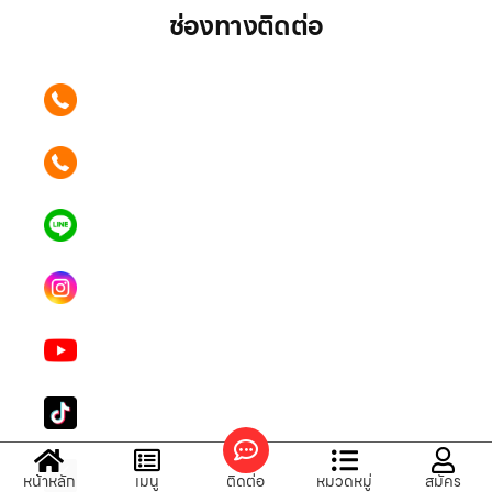
ช่องทางติดต่อ
ติดต่อเรา คลิก
089 354 6442
ติดต่อเรา คลิก
062 596 9446
แอดไลน์ คลิก
คุณเบียร์ @LSM016-BEER
Instagram
lgsupscription
Youtube
LG Subscribe LSM016
Tiktok
lg_subscription
X
หน้าหลัก
เมนู
ติดต่อ
หมวดหมู่
สมัคร
@LGsubscription