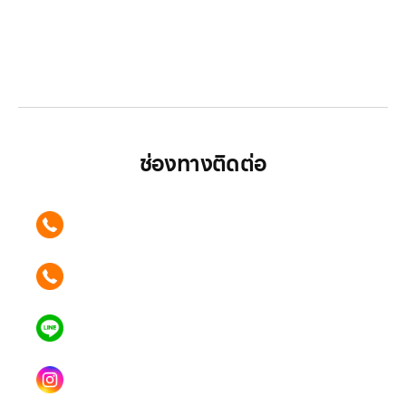
LGthailand.com
LG ปฏิวัติวงการเครื่องใช้ไฟฟ้า แบรนด์เดียวที่ให้คุณ
มากกว่า
ช่องทางติดต่อ
ติดต่อเรา คลิก
089 354 6442
ติดต่อเรา คลิก
062 596 9446
แอดไลน์ คลิก
คุณเบียร์ @LSM016-BEER
Instagram
lgsupscription