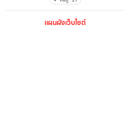
แผนผังเว็บไซต์
หน้าหลัก
สินค้าทั้งหมด
โปรโมชั่น
Gallery รวมรูปภาพ
เกี่ยวกับเรา
ติดต่อเรา
LG Subscribe
ลูกค้าองค์กร
สมัครงาน
รีวิว
บทความ
เข้าสู่ระบบ