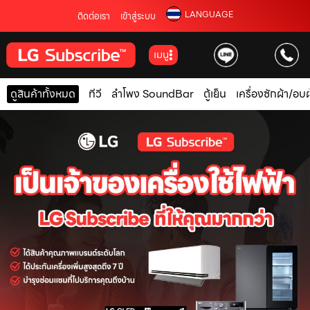
LANGUAGE
ติดต่อเรา
เข้าสู่ระบบ
เมนู
ดูสินค้าทั้งหมด
ทีวี
ลำโพง SoundBar
ตู้เย็น
เครื่องซักผ้า/อบผ