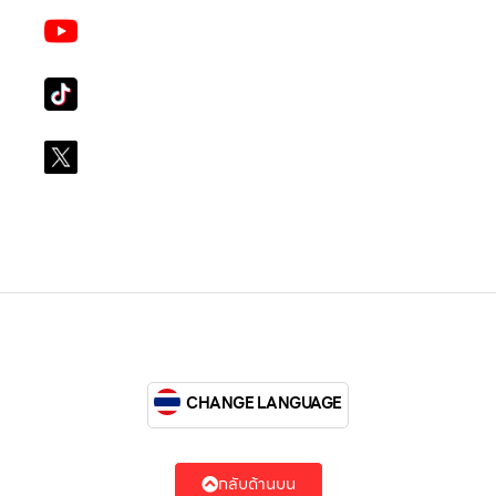
Youtube
LG Subscribe LSM016
Tiktok
lg_subscription
X
@LGsubscription
CHANGE LANGUAGE
กลับด้านบน