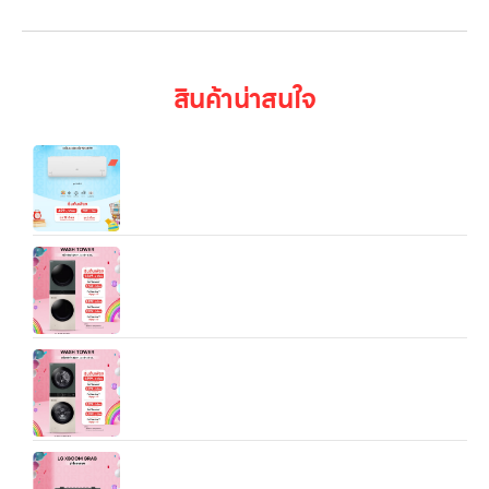
สินค้าน่าสนใจ
LG IXY11B 9,212/12,283/18/084/21,154 BTU
Inverter Air Conditioner
WashTower™ รุ่น WT2116SHEG (ซักผ้า 21 กก. /
อบผ้า 16 กก.) พร้อมระบบ AI DD™ และ Smart Wi-Fi
Control
WT2520NHEG.ABGPETH เครื่องซักผ้า LG Wash
Tower สีเขียวเบจ ขนาด ซัก 25 kg อบ 20 kg
ลำโพงพกพา LG xboom Grab tuned by will.i.am
รุ่น Grab