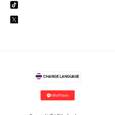
Tiktok
lg_subscription
X
@LGsubscription
CHANGE LANGUAGE
กลับด้านบน