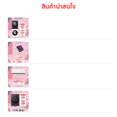
สินค้าน่าสนใจ
WT2520NHEN.ABGPETH LG Wash Tower ซัก
25 kg อบ 20 kg สีน้ำเงินกรมท่า
จอมอนิเตอร์ 31.5″ 4K IPS Smart Monitor Swing จอ
สัมผัส ขาตั้งหมุนได้
แอร์ LG รุ่น SIQxxB — เครื่องปรับอากาศแบบติดผนัง
ที่ตอบโจทย์ทั้งเรื่อง “เย็นไว”, “ประหยัดไฟ”, และ “อากาศ
สบายยาวนาน” สำหรับบ้านหรือห้องของคุณ
เครื่องซักอบผ้า LG F2520RNTB รุ่นตัวถังเดียวกัน ซัก
20 kg อบ 10 kg