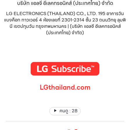
บริษัท แอลจี อีเลคทรอนิคส์ (ประเทศไทย) จำกัด
LG ELECTRONICS (THAILAND) CO., LTD. 195 อาคารวัน
แบงค็อก ทาวเวอร์ 4 ห้องเลขที่ 2301-2314 ชั้น 23 ถนนวิทยุ ลุมพิ
นี เขตปทุมวัน กรุงเทพมหานคร | (บริษัท แอลจี อีเลคทรอนิคส์
(ประเทศไทย) จำกัด)
LGthailand.com
LG ปฏิวัติวงการเครื่องใช้ไฟฟ้า แบรนด์เดียวที่ให้คุณมากกว่า
คนดู :
28