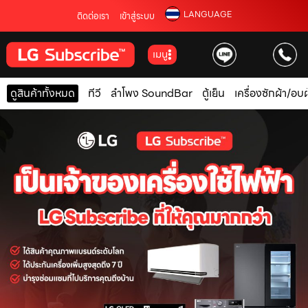
LANGUAGE
ติดต่อเรา
เข้าสู่ระบบ
เมนู
ดูสินค้าทั้งหมด
ทีวี
ลำโพง SoundBar
ตู้เย็น
เครื่องซักผ้า/อบผ