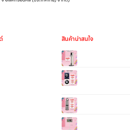
ต์
สินค้าน่าสนใจ
LG CordZero™ A9T‑ULTR
All‑in‑One Tower™ เครื่องดู
Wash Tower รุ่น WT1410
รูปภาพ
ระบบ AI DD™ ความจุเครื่องซั
14 กก./ เครื่องอบผ้า 10 กก. พ
Smart WI-FI control ควบคุม
งานผ่านสมาร์ทโฟน
be
เครื่องฟอกอากาศ LG PuriCa
360 รุ่น AS10GDBY0 พร้อมฟั
สัตว์เลี้ยง 104 ตร.ม.
LG StandbyME2 (รุ่น
27LX6TDGA) เป็น “จอไลฟ์สไต
แบบพกพา + จอสัมผัส + ขาตั้งม