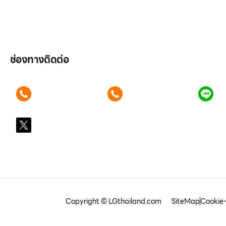
บทความ
เข้าสู่ระบบ
ช่องทางติดต่อ
ติดต่อเรา คลิก
ติดต่อเรา คลิก
แอ
089 354 6442
062 596 9446
คุ
X
@LGsubscription
Copyright © LGthailand.com
SiteMap
Cookie-