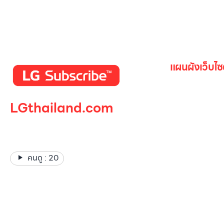
แผนผังเว็บไซ
หน้าหลัก
LGthailand.com
สินค้าทั้งหมด
โปรโมชั่น
LG ปฏิวัติวงการเครื่องใช้ไฟฟ้า
Gallery รวม
แบรนด์เดียวที่ให้คุณมากกว่า
เกี่ยวกับเรา
คนดู :
20
ติดต่อเรา
LG Subscri
ลูกค้าองค์กร
สมัครงาน
รีวิว