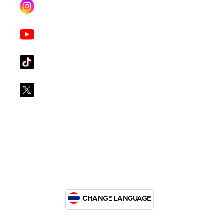
Instagram
lgsupscription
Youtube
LG Subscribe LSM016
Tiktok
lg_subscription
X
@LGsubscription
CHANGE LANGUAGE