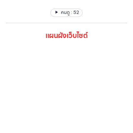
คนดู :
52
แผนผังเว็บไซต์
หน้าหลัก
สินค้าทั้งหมด
โปรโมชั่น
Gallery รวมรูปภาพ
เกี่ยวกับเรา
ติดต่อเรา
LG Subscribe
ลูกค้าองค์กร
สมัครงาน
รีวิว