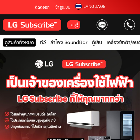
LANGUAGE
ติดต่อเรา
เข้าสู่ระบบ
เมนู
ดูสินค้าทั้งหมด
ทีวี
ลำโพง SoundBar
ตู้เย็น
เครื่องซักผ้า/อบผ