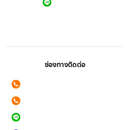
QR CODE LINE
LGthailand.com
LG ปฏิวัติวงการเครื่องใช้ไฟฟ้า แบรนด์เดียวที่ให้คุณ
มากกว่า
ช่องทางติดต่อ
ติดต่อเรา คลิก
089 354 6442
ติดต่อเรา คลิก
062 596 9446
แอดไลน์ คลิก
คุณเบียร์ @LSM016-BEER