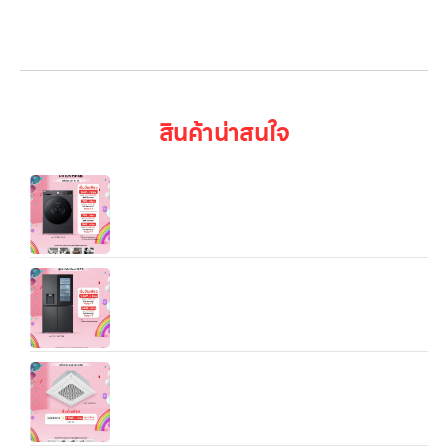
บทความ
เข้าสู่ระบบ
สินค้าน่าสนใจ
เครื่องอบผ้า 10 กก. รุ่น RV10VHP4B ระบบ DUAL
Inverter Heat Pump™
ตู้เย็นรุ่น GC-X24FFCRB.AEVPLM1 (Multi Door /
มีฟังก์ชัน “Plumbing” / ติดตั้งระบบท่อน้ำ) กดน้ำดื่ม
น้ำแข็งแบบต่อเนื่อง เครื่องกรองน้ำในตัว
แอร์เชิงพาณิชย์ LG Split Type 4Way Cassette
(18K/24.5K/36.2K/48K BTU)