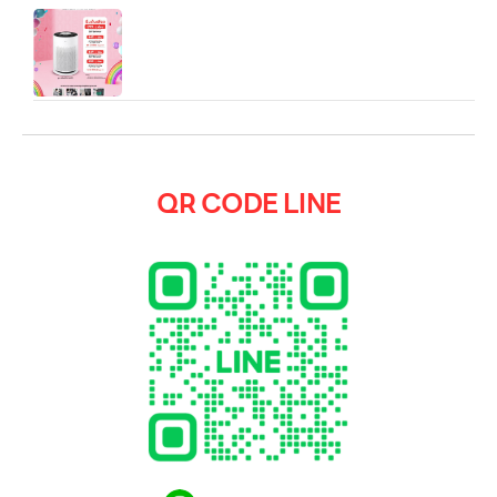
เครื่องฟอกอากาศ LG PuriCare 360 Hit
(AS60GHWG0) 61 ตร.ม.
QR CODE LINE