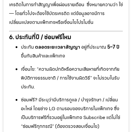
เครดิตในการทำสัญญาเพื่อผ่อนรายเดือน ซึ่งหมายความว่า ใช่
— โดยทั่วไปจะต้องใช้บัตรเครดิต แต่ข้อมูลอาจมีการ
เปลี่ยนแปลงตามแพ็กเกจหรือเงื่อนไขโปรโมชั่น
6. ประกันกี่ปี / ซ่อมฟรีไหม
ประกัน
ตลอดระยะเวลาสัญญา
อยู่ที่ประมาณ
5–7 ปี
ขึ้นกับสินค้าและแพ็กเกจ
เงื่อนไข: “ความผิดปกติหรือความเสียหายที่เกิดจากภัย
พิบัติทางธรรมชาติ / การใช้งานผิดวิธี” จะไม่รวมในรับ
ประกัน.
ซ่อมฟรี? มีระบุว่ามีบริการดูแล / บำรุงรักษา / เปลี่ยน
อะไหล่ โดยช่าง LG ตามรอบของบริการในแพ็กเกจ ซึ่ง
เป็นบริการฟรีที่รวมอยู่ในแพ็กเกจ Subscribe แต่ไม่ใช่
“ซ่อมฟรีทุกกรณี” (ต้องตรวจสอบเงื่อนไข)