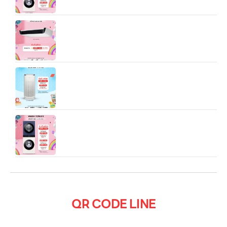
แอร์เชิงพาณิชย์ LG Split Type Ceiling Mounted
(17.1K/25K/37K BTU)
เครื่องฟอกอากาศ LG PuriCare AeroHit ขนาดพื้นที่
32.5 ตรม
WT2520NHEN.ABGPETH LG Wash Tower ซัก
25 kg อบ 20 kg สีน้ำเงินกรมท่า
QR CODE LINE