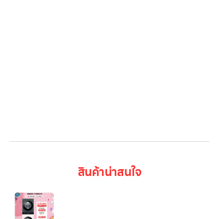
Gallery รวมรูปภาพ
เกี่ยวกับเรา
ติดต่อเรา
LG Subscribe
ลูกค้าองค์กร
สมัครงาน
รีวิว
บทความ
เข้าสู่ระบบ
สินค้าน่าสนใจ
LG WashTower™ WT1410NHEG เครื่องซัก-อบผ้า
2-in-1 ขนาดใหญ่ พร้อม AI DD™ และ Smart Wi-Fi
Control ซัก 14 อบ 10 kg