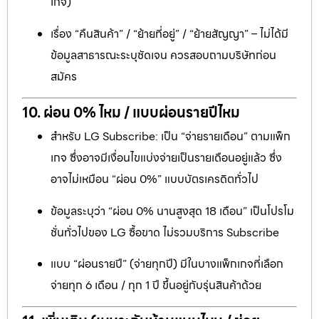
เกจ)
เรื่อง “คืนสินค้า” / “ย้ายที่อยู่” / “ย้ายสัญญา” – ไม่ได้มี
ข้อมูลสาธารณะระบุชัดเจน ควรสอบถามบริษัทก่อน
สมัคร
10. ผ่อน 0% ไหม / แบบผ่อนรายปีไหม
สำหรับ LG Subscribe: เป็น “จ่ายรายเดือน” ตามแพ็ก
เกจ ซึ่งอาจมีเงื่อนไขแบ่งจ่ายเป็นรายเดือนอยู่แล้ว ซึ่ง
อาจไม่เหมือน “ผ่อน 0%” แบบบัตรเครดิตทั่วไป
ข้อมูลระบุว่า “ผ่อน 0% นานสูงสุด 18 เดือน” เป็นโปรโม
ชั่นทั่วไปของ LG ซื้อขาด ไม่รวมบริการ Subscribe
แบบ “ผ่อนรายปี” (จ่ายทุกปี) มีในบางแพ็กเกจที่เลือก
จ่ายทุก 6 เดือน / ทุก 1 ปี ขึ้นอยู่กับรุ่นสินค้าด้วย