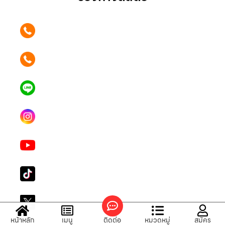
ติดต่อเรา คลิก
089 354 6442
ติดต่อเรา คลิก
062 596 9446
แอดไลน์ คลิก
คุณเบียร์ @LSM016-BEER
Instagram
lgsupscription
Youtube
LG Subscribe LSM016
Tiktok
lg_subscription
X
@LGsubscription
หน้าหลัก
เมนู
ติดต่อ
หมวดหมู่
สมัคร