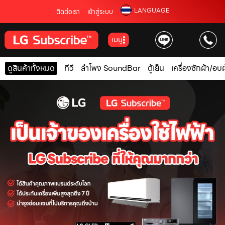
LANGUAGE
ติดต่อเรา
เข้าสู่ระบบ
เมนู
ดูสินค้าทั้งหมด
ทีวี
ลำโพง SoundBar
ตู้เย็น
เครื่องซักผ้า/อบผ