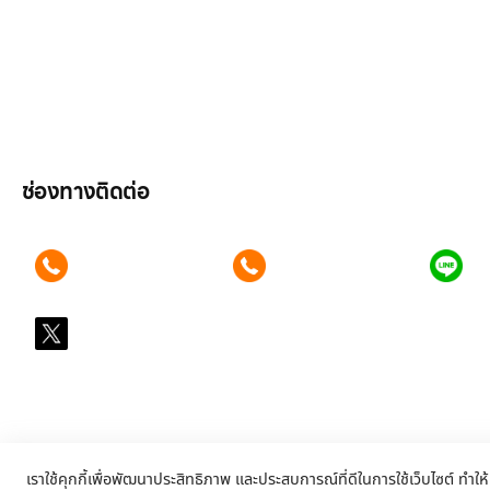
ลูกค้าองค์กร
สมัครงาน
รีวิว
บทความ
เข้าสู่ระบบ
ช่องทางติดต่อ
ติดต่อเรา คลิก
ติดต่อเรา คลิก
แอ
089 354 6442
062 596 9446
คุ
X
@LGsubscription
เราใช้คุกกี้เพื่อพัฒนาประสิทธิภาพ และประสบการณ์ที่ดีในการใช้เว็บไซต์ ทำให้