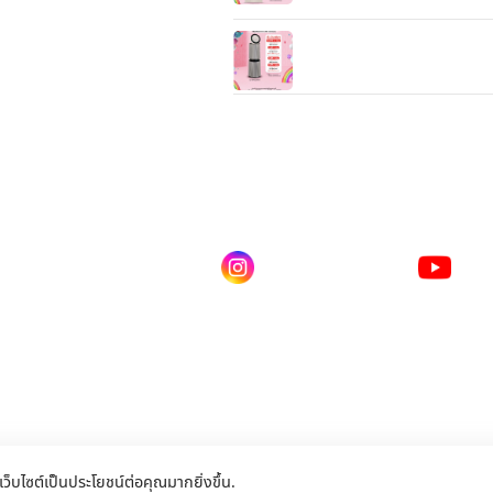
Control
เครื่องฟอกอากาศ LG PuriCa
360 รุ่น AS10GDBY0 พร้อมฟั
สัตว์เลี้ยง 104 ตร.ม.
ดไลน์ คลิก
Instagram
You
ณเบียร์ @LSM016-BEER
lgsupscription
LG 
เว็บไซต์เป็นประโยชน์ต่อคุณมากยิ่งขึ้น.