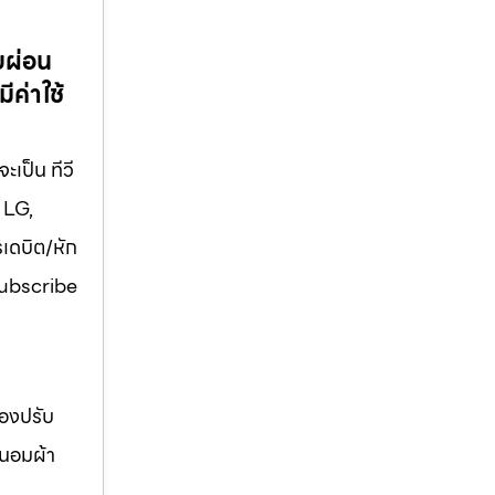
บผ่อน
ีค่าใช้
เป็น ทีวี
 LG,
รเดบิต/หัก
 Subscribe
่องปรับ
ถนอมผ้า