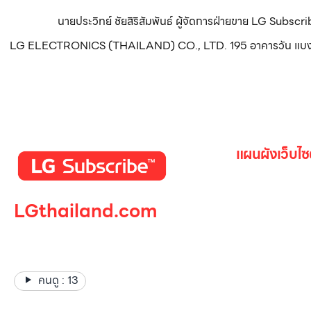
นายประวิทย์ ชัยสิริสัมพันธ์ ผู้จัดการฝ่ายขาย LG Subsc
LG ELECTRONICS (THAILAND) CO., LTD. 195 อาคารวัน แบงค็อก ทา
แผนผังเว็บไซ
หน้าหลัก
LGthailand.com
สินค้าทั้งหมด
โปรโมชั่น
LG ปฏิวัติวงการเครื่องใช้ไฟฟ้า
Gallery รวม
แบรนด์เดียวที่ให้คุณมากกว่า
เกี่ยวกับเรา
คนดู :
13
ติดต่อเรา
LG Subscri