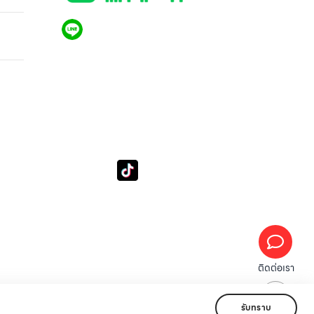
re
QR CODE LINE
งก์ชัน
LGthailand.com
LG ปฏิวัติวงการเครื่องใช้ไฟฟ้า แบรนด์เดียวที่ให้คุณ
มากกว่า
tube
Tiktok
Subscribe LSM016
lg_subscription
ติดต่อเรา
รับทราบ