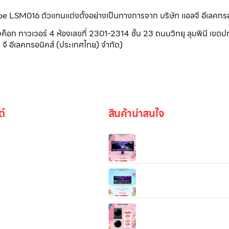
ribe LSM016 ตัวแทนแต่งตั้งอย่างเป็นทางการจาก บริษัท แอลจี อีเลคทร
วเวอร์ 4 ห้องเลขที่ 2301-2314 ชั้น 23 ถนนวิทยุ ลุมพินี เขตปทุ
จี อีเลคทรอนิคส์ (ประเทศไทย) จำกัด)
ต์
สินค้าน่าสนใจ
LG UltraGear evo G9| จอเกม
52” | The World’s Largest
240Hz Gaming Monitor
LG UltraGear™ 34″ OLED
รูปภาพ
240Hz WQHD Curved Sm
webOS 0.03ms 240Hz
WashTower™ รุ่น WT2116
(ซักผ้า 21 กก. / อบผ้า 16 กก.)
be
ระบบ AI DD™ และ Smart Wi