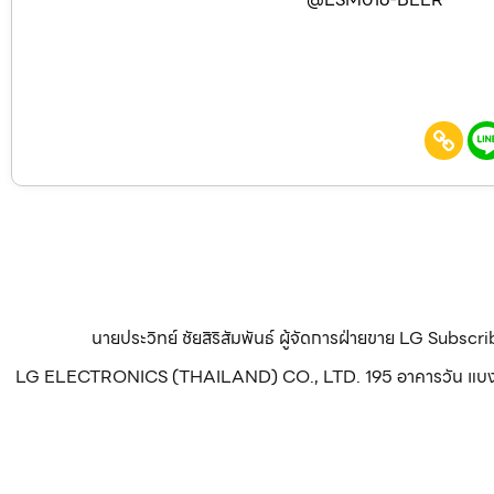
นายประวิทย์ ชัยสิริสัมพันธ์ ผู้จัดการฝ่ายขาย LG Subsc
LG ELECTRONICS (THAILAND) CO., LTD. 195 อาคารวัน แบงค็อก ทา