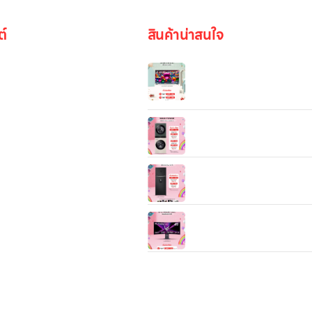
ต์
สินค้าน่าสนใจ
ทีวี 65” LG UHD 4K Smart TV
65UA8450PSA | Real 4K | 
Processor 4K Gen6 l HDR1
| LG ThinQ AI | Magic Rem
WT2520NHEG.ABGPETH เค
รูปภาพ
ซักผ้า LG Wash Tower สีเขีย
ขนาด ซัก 25 kg อบ 20 kg
ตู้เย็น LG 2 ประตู ขนาด 16.2 คิว
be
GN-F452PQAK ระบบ Smar
Inverter
LG UltraGear™ 45″ OLED 
Mode 5K2K 0.03ms,
DisplayHDR True Black