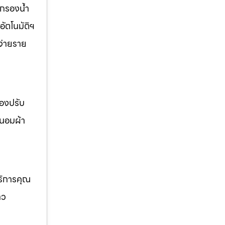
งกรองน้ำ
อัตโนมัติฯ
นจ่ายราย
่องปรับ
ถนอมผ้า
บริการคุณ
าว