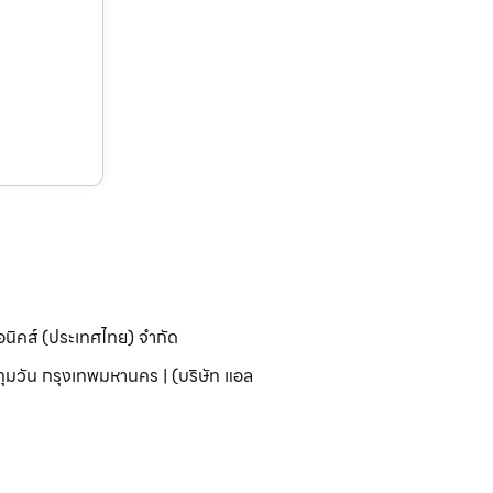
อนิคส์ (ประเทศไทย) จำกัด
มวัน กรุงเทพมหานคร | (บริษัท แอล