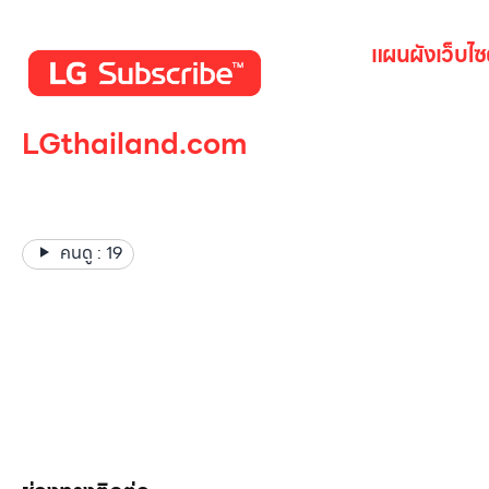
แผนผังเว็บไซ
หน้าหลัก
LGthailand.com
สินค้าทั้งหมด
โปรโมชั่น
LG ปฏิวัติวงการเครื่องใช้ไฟฟ้า
Gallery รวม
แบรนด์เดียวที่ให้คุณมากกว่า
เกี่ยวกับเรา
คนดู :
19
ติดต่อเรา
LG Subscri
ลูกค้าองค์กร
สมัครงาน
รีวิว
บทความ
เข้าสู่ระบบ