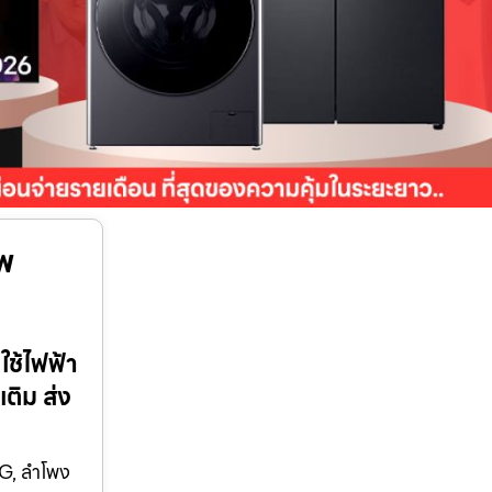
าพ
ใช้ไฟฟ้า
ติม ส่ง
LG, ลำโพง