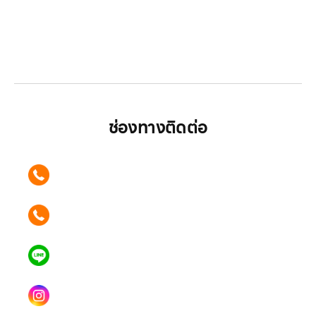
LGthailand.com
LG ปฏิวัติวงการเครื่องใช้ไฟฟ้า แบรนด์เดียวที่ให้คุณ
มากกว่า
ช่องทางติดต่อ
ติดต่อเรา คลิก
089 354 6442
ติดต่อเรา คลิก
062 596 9446
แอดไลน์ คลิก
คุณเบียร์ @LSM016-BEER
Instagram
lgsupscription