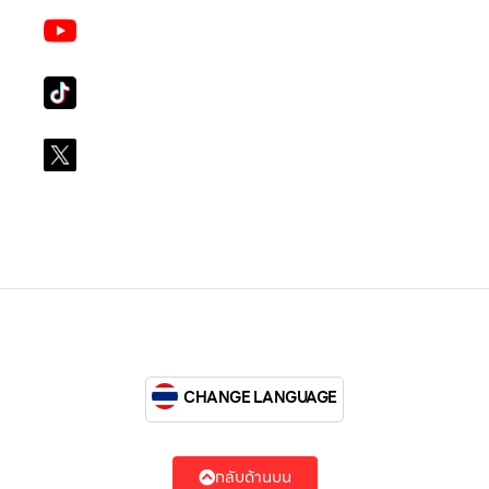
Youtube
LG Subscribe LSM016
Tiktok
lg_subscription
X
@LGsubscription
CHANGE LANGUAGE
กลับด้านบน