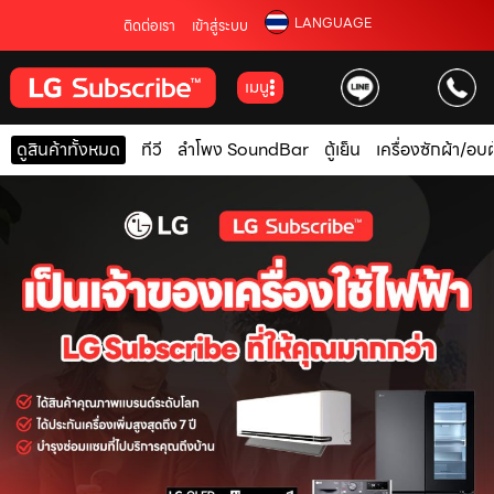
LANGUAGE
ติดต่อเรา
เข้าสู่ระบบ
เมนู
ดูสินค้าทั้งหมด
ทีวี
ลำโพง SoundBar
ตู้เย็น
เครื่องซักผ้า/อบผ