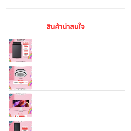
สินค้าน่าสนใจ
เครื่องซักผ้า LG เครื่องซักผ้า
TX2315DT5G.DEGPETH ออกแบบมาเพื่อตอบโจทย์
การซักผ้าประจำบ้านอย่างครบ-จบในหนึ่งเครื่อง
แอร์เชิงพาณิชย์ LG Split Type Round Cassette
(36,700/47,100 BTU)
LG UltraFine™ 40 นิ้ว |40U990A| Nano IPS
Black 5K2K with Thunderbolt™ 5
ตู้เย็น LG 2 ประตู InstaView 12 คิว รุ่น
GN‑V389FQEF ระบบ Smart Inverter: