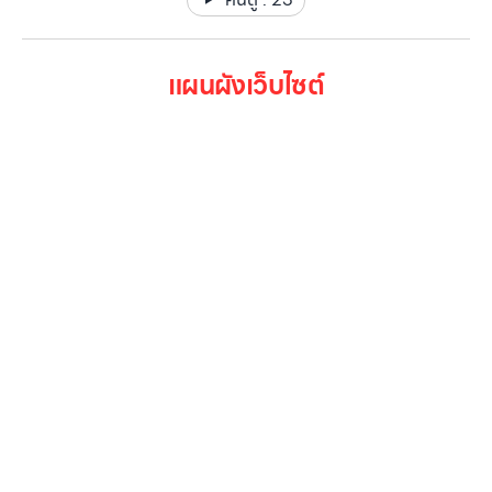
แผนผังเว็บไซต์
หน้าหลัก
สินค้าทั้งหมด
โปรโมชั่น
Gallery รวมรูปภาพ
เกี่ยวกับเรา
ติดต่อเรา
LG Subscribe
ลูกค้าองค์กร
สมัครงาน
รีวิว
บทความ
เข้าสู่ระบบ