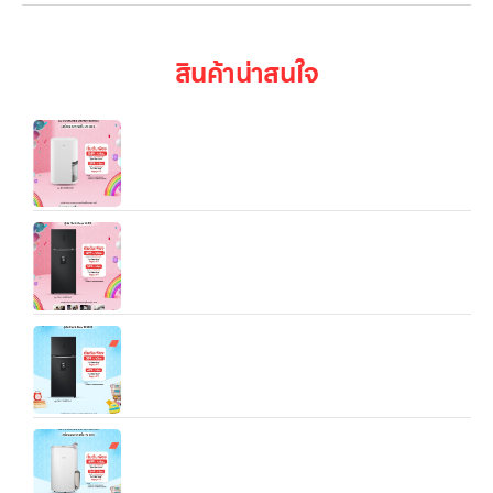
สินค้าน่าสนใจ
LG PuriCare Dehumidifier DD23GMWE1 —
เครื่องลดความชื้นคุณภาพสูงจาก LG ที่ออกแบบมาเพื่อ
สร้างพื้นที่อยู่อาศัยที่ “แห้งสบาย และสดชื่น”
ตู้เย็น LG 2 ประตู ขนาด 16.2 คิว รุ่น GN-F452PQAK
ระบบ Smart Inverter
ตู้เย็น LG 2 ประตู 13.9 คิว รุ่น GN‑F392PQAK พร้อม
Smart Inverter Compressor
LG PuriCare Dehumidifier 19 รุ่น MD19GQGA1
ความจุ 19 ลิตร