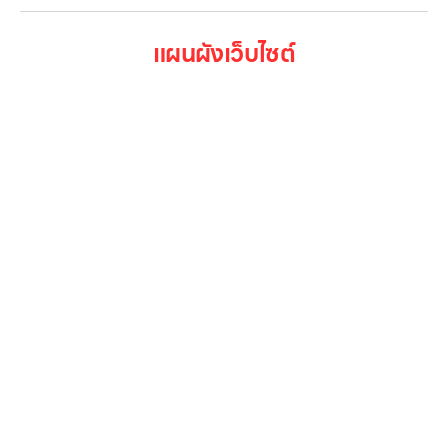
แผนผังเว็บไซต์
หน้าหลัก
สินค้าทั้งหมด
โปรโมชั่น
Gallery รวมรูปภาพ
เกี่ยวกับเรา
ติดต่อเรา
LG Subscribe
ลูกค้าองค์กร
สมัครงาน
รีวิว
บทความ
เข้าสู่ระบบ