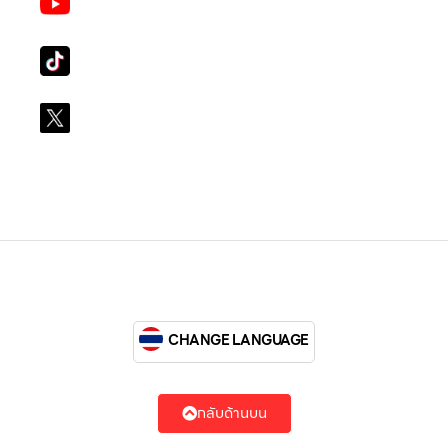
LG Subscribe LSM016
Tiktok
lg_subscription
X
@LGsubscription
CHANGE LANGUAGE
กลับด้านบน