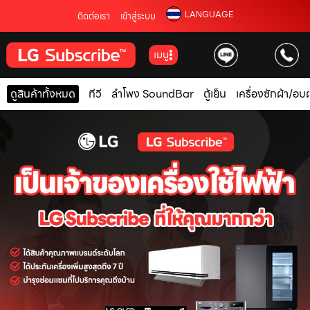
LANGUAGE
ติดต่อเรา
เข้าสู่ระบบ
เมนู
ดูสินค้าทั้งหมด
ทีวี
ลำโพง SoundBar
ตู้เย็น
เครื่องซักผ้า/อบผ