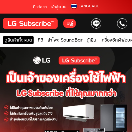
LANGUAGE
ติดต่อเรา
เข้าสู่ระบบ
เมนู
ดูสินค้าทั้งหมด
ทีวี
ลำโพง SoundBar
ตู้เย็น
เครื่องซักผ้า/อบผ