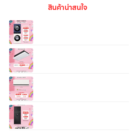
สินค้าน่าสนใจ
Wash Tower รุ่น WT1410NHEN ระบบ AI DD™
ความจุเครื่องซักผ้า 14 กก./ เครื่องอบผ้า 10 กก. พร้อม
Smart WI-FI control ควบคุมสั่งงานผ่านสมาร์ทโฟน
แอร์เชิงพาณิชย์ LG Split Type 1Way Cassette
(10,500/18,000/23,500 BTU)
แอร์อินเวอร์เตอร์ 9,200/12,000/18000/24000 BTU
LG DUALCOOL AI Air รุ่น SAQ ประหยัดไฟ 3-5 ดาว
ตู้เย็น LG 2 ประตู ขนาด 16.2 คิว รุ่น GN-F452PQAK
ระบบ Smart Inverter