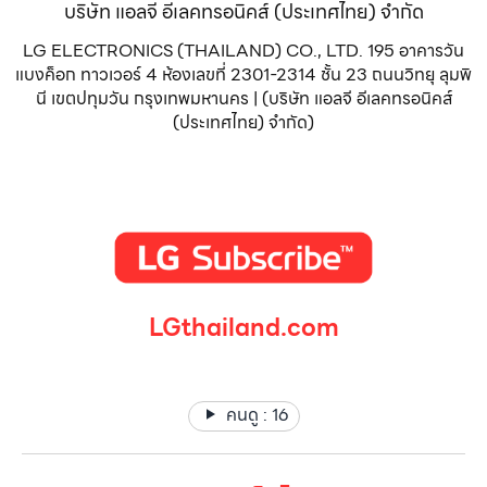
บริษัท แอลจี อีเลคทรอนิคส์ (ประเทศไทย) จำกัด
LG ELECTRONICS (THAILAND) CO., LTD. 195 อาคารวัน
แบงค็อก ทาวเวอร์ 4 ห้องเลขที่ 2301-2314 ชั้น 23 ถนนวิทยุ ลุมพิ
นี เขตปทุมวัน กรุงเทพมหานคร | (บริษัท แอลจี อีเลคทรอนิคส์
(ประเทศไทย) จำกัด)
LGthailand.com
LG ปฏิวัติวงการเครื่องใช้ไฟฟ้า แบรนด์เดียวที่ให้คุณมากกว่า
คนดู :
16