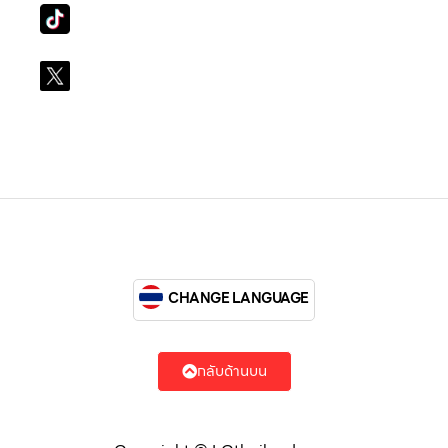
Tiktok
lg_subscription
X
@LGsubscription
CHANGE LANGUAGE
กลับด้านบน