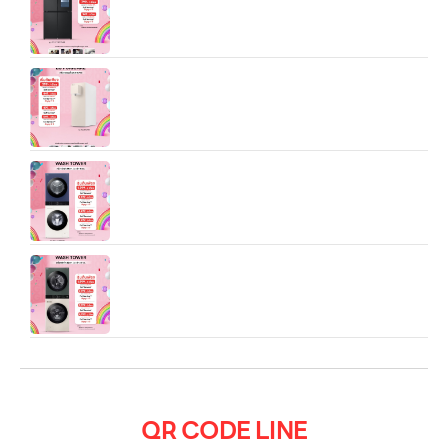
LG PuriCare Objet Collection รุ่น WD110MN —
เครื่องกรองน้ำแบบโต๊ะ ขนาดกะทัดรัด ดีไซน์โมเดิร์น
Wash Tower รุ่น WT1410NHEN ระบบ AI DD™
ความจุเครื่องซักผ้า 14 กก./ เครื่องอบผ้า 10 กก. พร้อม
Smart WI-FI control ควบคุมสั่งงานผ่านสมาร์ทโฟน
WT2520NHEG.ABGPETH เครื่องซักผ้า LG Wash
Tower สีเขียวเบจ ขนาด ซัก 25 kg อบ 20 kg
QR CODE LINE