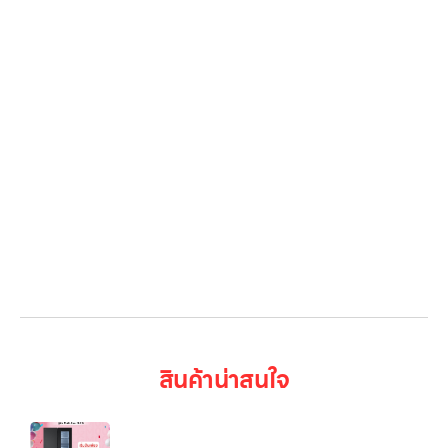
โปรโมชั่น
Gallery รวมรูปภาพ
เกี่ยวกับเรา
ติดต่อเรา
LG Subscribe
ลูกค้าองค์กร
สมัครงาน
รีวิว
บทความ
เข้าสู่ระบบ
สินค้าน่าสนใจ
ตู้เย็น Multi-Door รุ่น GC-V22FFQMB ขนาด 18.7
คิว ระบบ Smart Inverter เคาะ 2 ครั้งเปิดไฟ