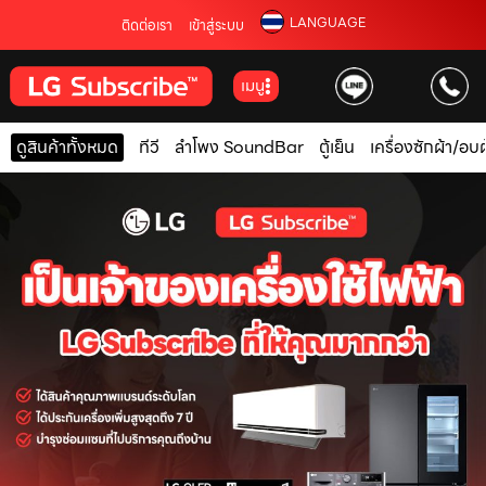
LANGUAGE
ติดต่อเรา
เข้าสู่ระบบ
เมนู
ดูสินค้าทั้งหมด
ทีวี
ลำโพง SoundBar
ตู้เย็น
เครื่องซักผ้า/อบผ