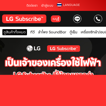
LANGUAGE
ติดต่อเรา
เข้าสู่ระบบ
เมนู
ดูสินค้าทั้งหมด
ทีวี
ลำโพง SoundBar
ตู้เย็น
เครื่องซักผ้า/อบผ