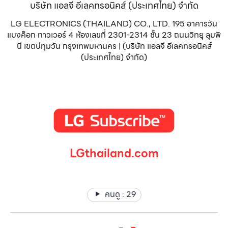
บริษัท แอลจี อีเลคทรอนิคส์ (ประเทศไทย) จำกัด
LG ELECTRONICS (THAILAND) CO., LTD. 195 อาคารวัน
แบงค็อก ทาวเวอร์ 4 ห้องเลขที่ 2301-2314 ชั้น 23 ถนนวิทยุ ลุมพิ
นี เขตปทุมวัน กรุงเทพมหานคร | (บริษัท แอลจี อีเลคทรอนิคส์
(ประเทศไทย) จำกัด)
LGthailand.com
LG ปฏิวัติวงการเครื่องใช้ไฟฟ้า แบรนด์เดียวที่ให้คุณมากกว่า
คนดู :
29