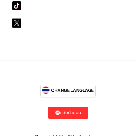
Tiktok
lg_subscription
X
@LGsubscription
CHANGE LANGUAGE
กลับด้านบน