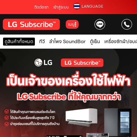
LANGUAGE
ติดต่อเรา
เข้าสู่ระบบ
เมนู
ดูสินค้าทั้งหมด
ทีวี
ลำโพง SoundBar
ตู้เย็น
เครื่องซักผ้า/อบผ