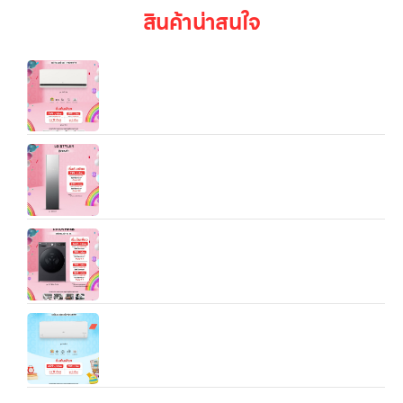
สินค้าน่าสนใจ
แอร์อินเวอร์เตอร์ 9,200/12,000/18000/24000 BTU
LG DUALCOOL AI Air รุ่น SAQ ประหยัดไฟ 3-5 ดาว
เครื่องถนอมผ้า LG Styler S3MFC.ALBPETH (3-
Garment Styler)
เครื่องอบผ้า 10 กก. รุ่น RV10VHP4B ระบบ DUAL
Inverter Heat Pump™
LG IXY11B 9,212/12,283/18/084/21,154 BTU
Inverter Air Conditioner