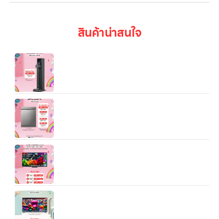
สินค้าน่าสนใจ
LG CordZero™ A9T‑LITE All‑in‑One Tower™
เครื่องล้างจาน DFC533FV สีเงิน WI-FI control
55/65/85/100 นิ้ว LG QNED AI 4K Smart TV
2026 รุ่น QNED80/86A/BSA
ทีวี 65” LG UHD 4K Smart TV รุ่น 65UA8450PSA
| Real 4K | α5 AI Processor 4K Gen6 l HDR10 Pro
| LG ThinQ AI | Magic Remote