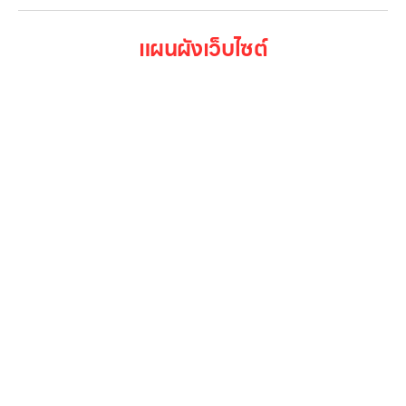
แผนผังเว็บไซต์
หน้าหลัก
สินค้าทั้งหมด
โปรโมชั่น
Gallery รวมรูปภาพ
เกี่ยวกับเรา
ติดต่อเรา
LG Subscribe
ลูกค้าองค์กร
สมัครงาน
รีวิว
บทความ
เข้าสู่ระบบ