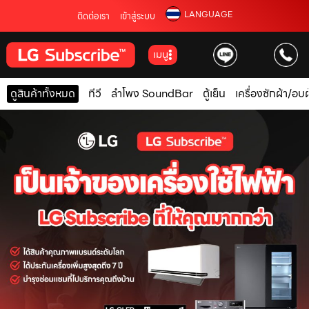
LANGUAGE
ติดต่อเรา
เข้าสู่ระบบ
เมนู
ดูสินค้าทั้งหมด
ทีวี
ลำโพง SoundBar
ตู้เย็น
เครื่องซักผ้า/อบผ