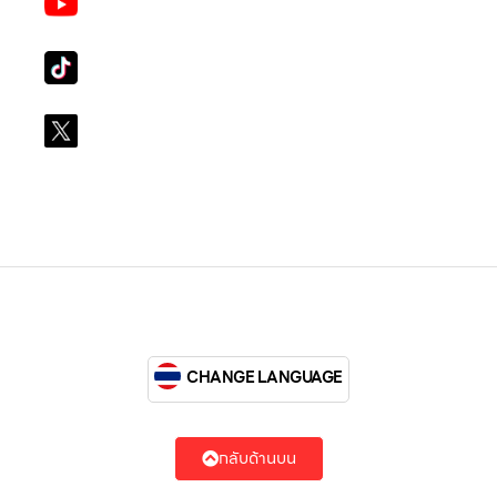
LG Subscribe LSM016
Tiktok
lg_subscription
X
@LGsubscription
CHANGE LANGUAGE
กลับด้านบน