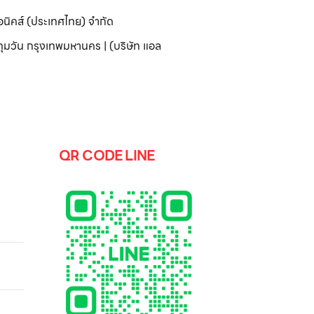
อนิคส์ (ประเทศไทย) จำกัด
มวัน กรุงเทพมหานคร | (บริษัท แอล
QR CODE LINE
ผ้า
DD™
ก 14
 รุ่น
 AI