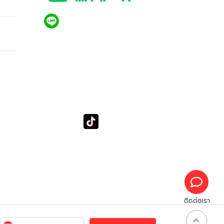
QR CODE LINE
 รุ่น
LGthailand.com
LG ปฏิวัติวงการเครื่องใช้ไฟฟ้า แบรนด์เดียวที่ให้คุณ
มากกว่า
tube
Tiktok
Subscribe LSM016
lg_subscription
ติดต่อเรา