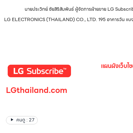
นายประวิทย์ ชัยสิริสัมพันธ์ ผู้จัดการฝ่ายขาย LG Subsc
LG ELECTRONICS (THAILAND) CO., LTD. 195 อาคารวัน แบงค็อก ทา
แผนผังเว็บไซ
หน้าหลัก
LGthailand.com
สินค้าทั้งหมด
โปรโมชั่น
LG ปฏิวัติวงการเครื่องใช้ไฟฟ้า
Gallery รวม
แบรนด์เดียวที่ให้คุณมากกว่า
เกี่ยวกับเรา
คนดู :
27
ติดต่อเรา
LG Subscri