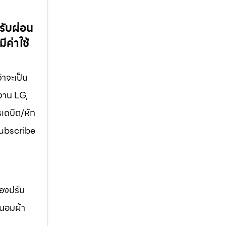
รับผ่อน
ีค่าใช้
่าจะเป็น
งจาน LG,
รเดบิต/หัก
 Subscribe
่องปรับ
ถนอมผ้า