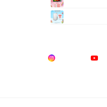
QNED80/86A/BSA
LG PuriCare Dehumidifier 19
MD19GQGA1 ความจุ 19 ลิตร
ดไลน์ คลิก
Instagram
You
ณเบียร์ @LSM016-BEER
lgsupscription
LG 