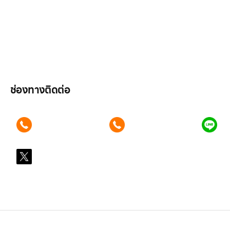
ลูกค้าองค์กร
สมัครงาน
รีวิว
บทความ
เข้าสู่ระบบ
ช่องทางติดต่อ
ติดต่อเรา คลิก
ติดต่อเรา คลิก
แอ
089 354 6442
062 596 9446
คุ
X
@LGsubscription