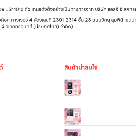
ribe LSM016 ตัวแทนแต่งตั้งอย่างเป็นทางการจาก บริษัท แอลจี อีเลคทร
วเวอร์ 4 ห้องเลขที่ 2301-2314 ชั้น 23 ถนนวิทยุ ลุมพินี เขตปทุ
จี อีเลคทรอนิคส์ (ประเทศไทย) จำกัด)
ต์
สินค้าน่าสนใจ
LG WashTower™
WT1410NHEG เครื่องซัก-อบ
2-in-1 ขนาดใหญ่ พร้อม AI 
และ Smart Wi-Fi Control ซั
อบ 10 kg
รูปภาพ
ตู้เย็น Instaview Side By Side
GC-X257CMEW
be
55/65/85/100 นิ้ว LG QNED
4K Smart TV 2026 รุ่น