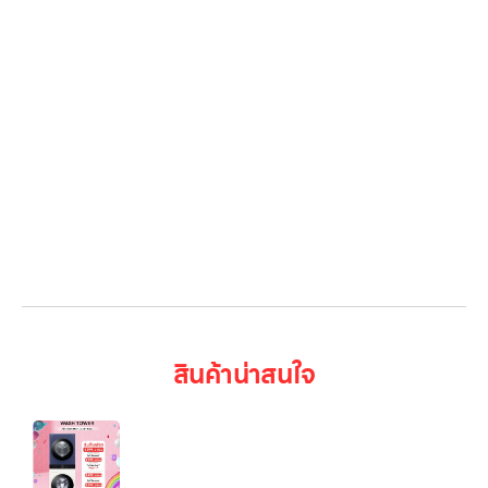
Gallery รวมรูปภาพ
เกี่ยวกับเรา
ติดต่อเรา
LG Subscribe
ลูกค้าองค์กร
สมัครงาน
รีวิว
บทความ
เข้าสู่ระบบ
สินค้าน่าสนใจ
Wash Tower รุ่น WT1410NHEN ระบบ AI DD™
ความจุเครื่องซักผ้า 14 กก./ เครื่องอบผ้า 10 กก. พร้อม
Smart WI-FI control ควบคุมสั่งงานผ่านสมาร์ทโฟน