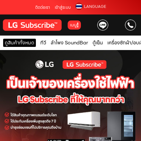
LANGUAGE
ติดต่อเรา
เข้าสู่ระบบ
เมนู
ดูสินค้าทั้งหมด
ทีวี
ลำโพง SoundBar
ตู้เย็น
เครื่องซักผ้า/อบผ