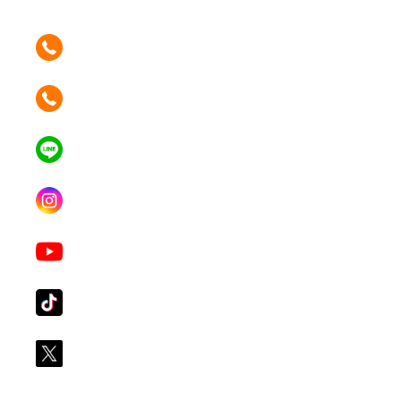
ติดต่อเรา คลิก
089 354 6442
ติดต่อเรา คลิก
062 596 9446
แอดไลน์ คลิก
คุณเบียร์ @LSM016-BEER
Instagram
lgsupscription
Youtube
LG Subscribe LSM016
Tiktok
lg_subscription
X
@LGsubscription