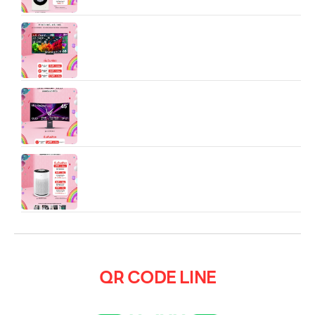
55/65/85/100 นิ้ว LG QNED AI 4K Smart TV
2026 รุ่น QNED80/86A/BSA
LG UltraGear™ 45″ OLED Dual-Mode 5K2K
0.03ms, DisplayHDR True Black
เครื่องฟอกอากาศ LG PuriCare 360 Hit
(AS60GHWG0) 61 ตร.ม.
QR CODE LINE