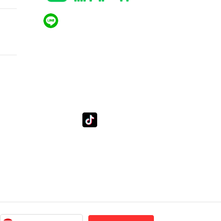
QR CODE LINE
i
/ ติด
้ำที่
LGthailand.com
LG ปฏิวัติวงการเครื่องใช้ไฟฟ้า แบรนด์เดียวที่ให้คุณ
มากกว่า
tube
Tiktok
Subscribe LSM016
lg_subscription