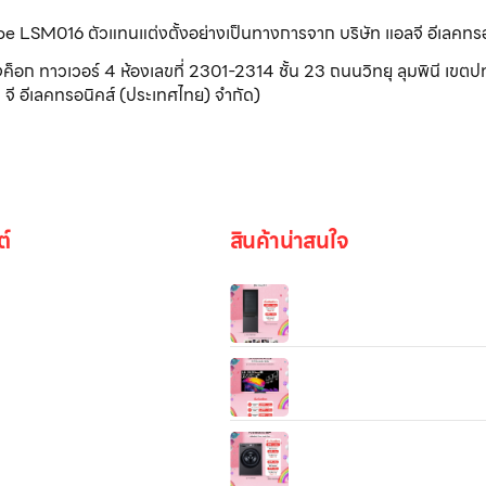
ribe LSM016 ตัวแทนแต่งตั้งอย่างเป็นทางการจาก บริษัท แอลจี อีเลคทร
วเวอร์ 4 ห้องเลขที่ 2301-2314 ชั้น 23 ถนนวิทยุ ลุมพินี เขตปทุ
จี อีเลคทรอนิคส์ (ประเทศไทย) จำกัด)
ต์
สินค้าน่าสนใจ
ตู้เย็น LG 2 ประตู InstaView 1
รุ่น GN‑V389FQEF ระบบ S
Inverter:
55/65/77″ LG OLED evo AI
รูปภาพ
4K Smart TV 2026 รุ่น
OLED55/65/77CPSA
เครื่องซักผ้า 13 กก. / อบ 8 กก. 
FV1413H4M ระบบ AI DD™ 
be
Smart WI-FI control ควบคุม