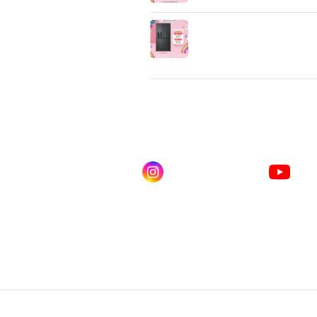
งานผ่านสมาร์ทโฟน
ตู้เย็นรุ่น GC-
L24FFCRB.AEVPLM1 (Mult
Door / มีฟังก์ชัน “Plumbing” 
ตั้งระบบท่อน้ำ) ลืมเครื่องกรองน
บ้านไปได้เลย
ดไลน์ คลิก
Instagram
You
ณเบียร์ @LSM016-BEER
lgsupscription
LG 