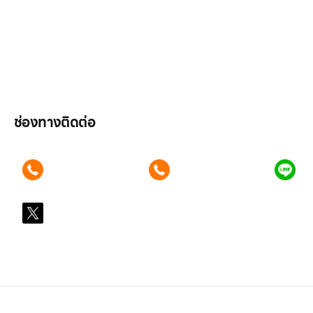
ลูกค้าองค์กร
สมัครงาน
รีวิว
บทความ
เข้าสู่ระบบ
ช่องทางติดต่อ
ติดต่อเรา คลิก
ติดต่อเรา คลิก
แอ
089 354 6442
062 596 9446
คุ
X
@LGsubscription