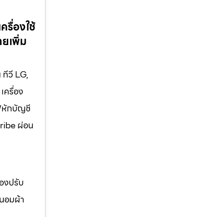
รื่องใช้
ยเพิ่ม
ทีวี LG,
เครื่อง
/หักบัญชี
cribe ผ่อน
่องปรับ
ถนอมผ้า