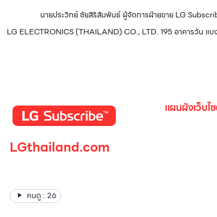
นายประวิทย์ ชัยสิริสัมพันธ์ ผู้จัดการฝ่ายขาย LG Subsc
LG ELECTRONICS (THAILAND) CO., LTD. 195 อาคารวัน แบงค็อก ทา
แผนผังเว็บไซ
หน้าหลัก
LGthailand.com
สินค้าทั้งหมด
โปรโมชั่น
LG ปฏิวัติวงการเครื่องใช้ไฟฟ้า
Gallery รวม
แบรนด์เดียวที่ให้คุณมากกว่า
เกี่ยวกับเรา
คนดู :
26
ติดต่อเรา
LG Subscri