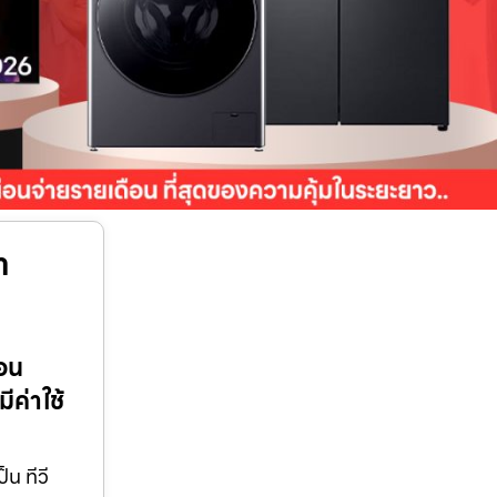
า
่อน
ีค่าใช้
น ทีวี