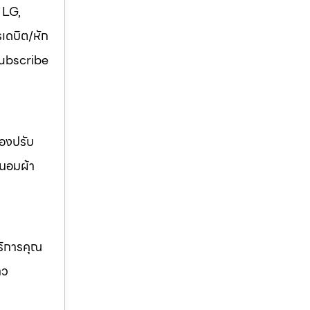
 LG,
รเดบิต/หัก
 Subscribe
่องปรับ
ถนอมผ้า
บริการคุณ
าว