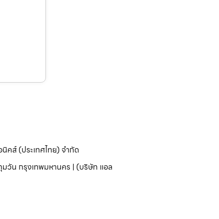
อนิคส์ (ประเทศไทย) จำกัด
มวัน กรุงเทพมหานคร | (บริษัท แอล