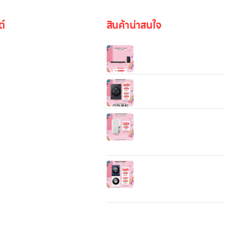
ต์
สินค้าน่าสนใจ
ลำโพง LG Soundbar S70TY (
S70TY.ATHALLD)
เครื่องซักอบผ้า LG F2520RNT
รูปภาพ
ตัวถังเดียวกัน ซัก 20 kg อบ 
LG PuriCare Dehumidifier
DD23GMWE1 — เครื่องลด
be
ความชื้นคุณภาพสูงจาก LG ที่
ออกแบบมาเพื่อสร้างพื้นที่อยู่อาศ
“แห้งสบาย และสดชื่น”
Wash Tower รุ่น WT1410
ระบบ AI DD™ ความจุเครื่องซั
14 กก./ เครื่องอบผ้า 10 กก. พ
Smart WI-FI control ควบคุม
งานผ่านสมาร์ทโฟน