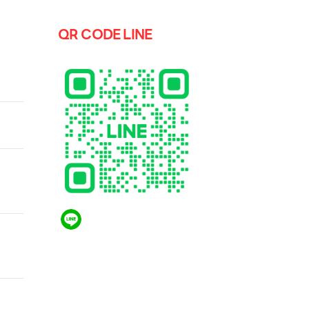
QR CODE LINE
รุ่น
B รุ่น
10 kg
ัยที่
QR CODE LINE
NHEN
กผ้า
ร้อม
LGthailand.com
สั่ง
LG ปฏิวัติวงการเครื่องใช้ไฟฟ้า แบรนด์เดียวที่ให้คุณ
มากกว่า