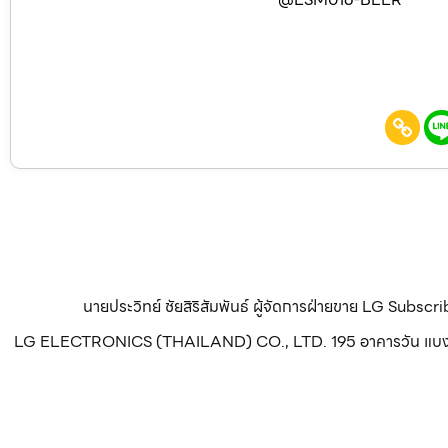
นายประวิทย์ ชัยสิริสัมพันธ์ ผู้จัดการฝ่ายขาย LG Subsc
LG ELECTRONICS (THAILAND) CO., LTD. 195 อาคารวัน แบงค็อก ทา