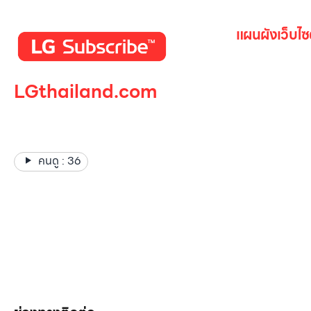
แผนผังเว็บไซ
หน้าหลัก
LGthailand.com
สินค้าทั้งหมด
โปรโมชั่น
LG ปฏิวัติวงการเครื่องใช้ไฟฟ้า
Gallery รวม
แบรนด์เดียวที่ให้คุณมากกว่า
เกี่ยวกับเรา
คนดู :
36
ติดต่อเรา
LG Subscri
ลูกค้าองค์กร
สมัครงาน
รีวิว
บทความ
เข้าสู่ระบบ