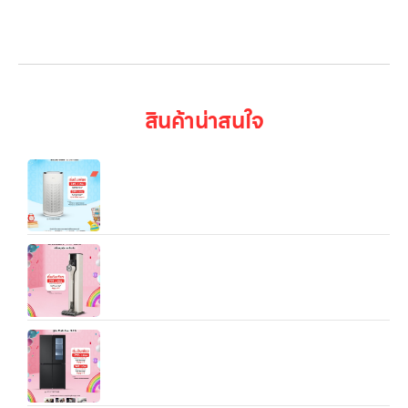
บทความ
เข้าสู่ระบบ
สินค้าน่าสนใจ
เครื่องฟอกอากาศ LG PuriCare AeroHit ขนาดพื้นที่
32.5 ตรม
LG CordZero™ A9T‑ULTRA All‑in‑One Tower™
เครื่องดูดฝุ่น
ตู้เย็น Multi-Door รุ่น GC-V22FFQMB ขนาด 18.7
คิว ระบบ Smart Inverter เคาะ 2 ครั้งเปิดไฟ