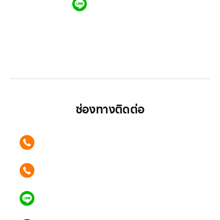
QR CODE LINE
LGthailand.com
LG ปฏิวัติวงการเครื่องใช้ไฟฟ้า แบรนด์เดียวที่ให้คุณ
มากกว่า
ช่องทางติดต่อ
ติดต่อเรา คลิก
089 354 6442
ติดต่อเรา คลิก
062 596 9446
แอดไลน์ คลิก
คุณเบียร์ @LSM016-BEER