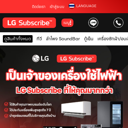
LANGUAGE
ติดต่อเรา
เข้าสู่ระบบ
เมนู
ดูสินค้าทั้งหมด
ทีวี
ลำโพง SoundBar
ตู้เย็น
เครื่องซักผ้า/อบผ