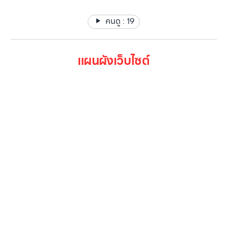
คนดู :
19
แผนผังเว็บไซต์
หน้าหลัก
สินค้าทั้งหมด
โปรโมชั่น
Gallery รวมรูปภาพ
เกี่ยวกับเรา
ติดต่อเรา
LG Subscribe
ลูกค้าองค์กร
สมัครงาน
รีวิว