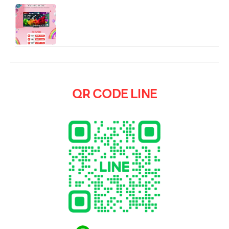
55/65/85/100 นิ้ว LG QNED AI 4K Smart TV
2026 รุ่น QNED80/86A/BSA
QR CODE LINE