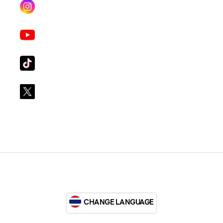
Instagram
lgsupscription
Youtube
LG Subscribe LSM016
Tiktok
lg_subscription
X
@LGsubscription
CHANGE LANGUAGE