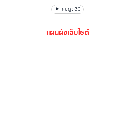
คนดู :
30
แผนผังเว็บไซต์
หน้าหลัก
สินค้าทั้งหมด
โปรโมชั่น
Gallery รวมรูปภาพ
เกี่ยวกับเรา
ติดต่อเรา
LG Subscribe
ลูกค้าองค์กร
สมัครงาน
รีวิว
บทความ