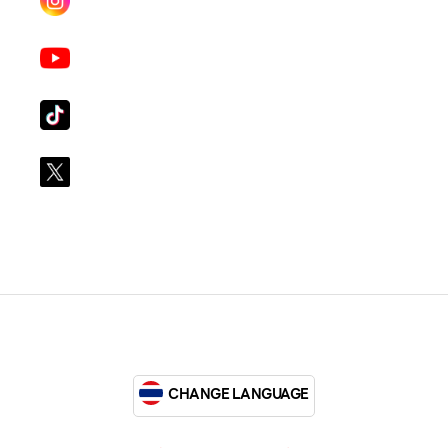
lgsupscription
Youtube
LG Subscribe LSM016
Tiktok
lg_subscription
X
@LGsubscription
CHANGE LANGUAGE