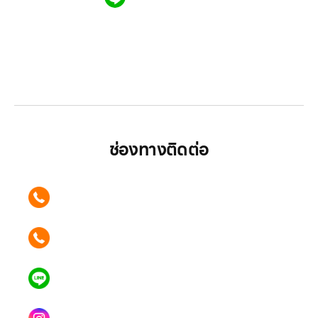
LGthailand.com
LG ปฏิวัติวงการเครื่องใช้ไฟฟ้า แบรนด์เดียวที่ให้คุณ
มากกว่า
ช่องทางติดต่อ
ติดต่อเรา คลิก
089 354 6442
ติดต่อเรา คลิก
062 596 9446
แอดไลน์ คลิก
คุณเบียร์ @LSM016-BEER
Instagram