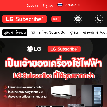
LANGUAGE
ติดต่อเรา
เข้าสู่ระบบ
เมนู
ดูสินค้าทั้งหมด
ทีวี
ลำโพง SoundBar
ตู้เย็น
เครื่องซักผ้า/อบผ