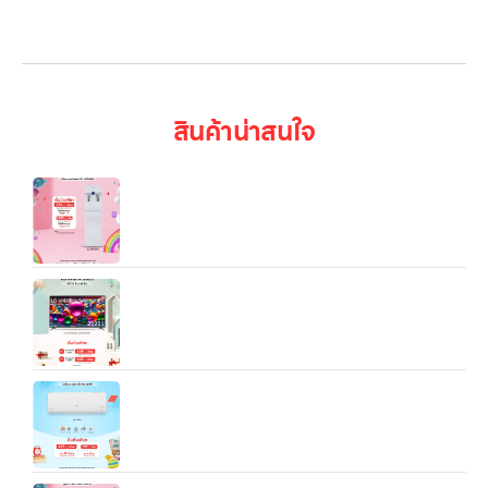
เข้าสู่ระบบ
สินค้าน่าสนใจ
LG PuriCare รุ่น WS510SN สีขาว — เครื่องกรองน้ำ
แบบตั้งพื้น ดีไซน์เรียบหรู ประหยัดพลังงาน และเหมาะทั้ง
บ้านและออฟฟิศ
ทีวี 65” LG UHD 4K Smart TV รุ่น 65UA8450PSA
| Real 4K | α5 AI Processor 4K Gen6 l HDR10 Pro
| LG ThinQ AI | Magic Remote
LG IXY11B 9,212/12,283/18/084/21,154 BTU
Inverter Air Conditioner