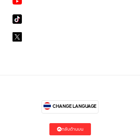
LG Subscribe LSM016
Tiktok
lg_subscription
X
@LGsubscription
CHANGE LANGUAGE
กลับด้านบน