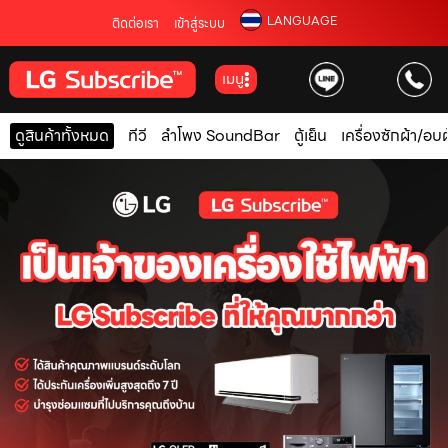
LANGUAGE
ติดต่อเรา
เข้าสู่ระบบ
เมนู
ดูสินค้าทั้งหมด
ทีวี
ลำโพง SoundBar
ตู้เย็น
เครื่องซักผ้า/อบผ