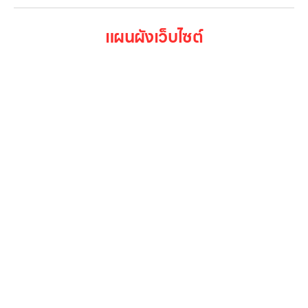
แผนผังเว็บไซต์
หน้าหลัก
สินค้าทั้งหมด
โปรโมชั่น
Gallery รวมรูปภาพ
เกี่ยวกับเรา
ติดต่อเรา
LG Subscribe
ลูกค้าองค์กร
สมัครงาน
รีวิว
บทความ
เข้าสู่ระบบ