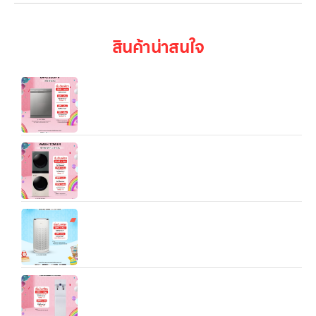
สินค้าน่าสนใจ
เครื่องล้างจาน DFC533FV สีเงิน WI-FI control
WashTower™ รุ่น WT2116SHEG (ซักผ้า 21 กก. /
อบผ้า 16 กก.) พร้อมระบบ AI DD™ และ Smart Wi-Fi
Control
เครื่องฟอกอากาศ LG PuriCare AeroHit ขนาดพื้นที่
32.5 ตรม
LG PuriCare รุ่น WS510SN สีขาว — เครื่องกรองน้ำ
แบบตั้งพื้น ดีไซน์เรียบหรู ประหยัดพลังงาน และเหมาะทั้ง
บ้านและออฟฟิศ