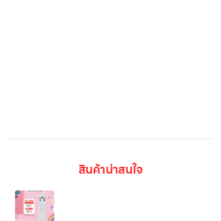
Gallery รวมรูปภาพ
เกี่ยวกับเรา
ติดต่อเรา
LG Subscribe
ลูกค้าองค์กร
สมัครงาน
รีวิว
บทความ
เข้าสู่ระบบ
สินค้าน่าสนใจ
LG PuriCare รุ่น WS510SN สีขาว — เครื่องกรองน้ำ
แบบตั้งพื้น ดีไซน์เรียบหรู ประหยัดพลังงาน และเหมาะทั้ง
บ้านและออฟฟิศ