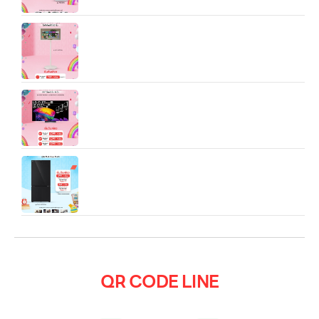
LG StandbyME2 (รุ่น 27LX6TDGA) เป็น “จอไลฟ์
สไตล์แบบพกพา + จอสัมผัส + ขาตั้งมีล้อ” ที่ถูกออกแบบ
มาเพื่อให้คุณสามารถใช้มันในหน้าที่หลายแบบ — ดูหนัง,
ทำงาน, อ่านคอนเทนต์แนวตั้ง, ใช้ในบ้านหรือเคลื่อนย้าย
ไปมาระหว่างห้องได้อย่างอิสระ
55/65/77″ LG OLED evo AI C6 4K Smart TV
2026 รุ่น OLED55/65/77CPSA
LG ตู้เย็น Multi‑Door GV‑B25FFGDB.ABMPLMT
(ตู้เย็น 4 ประตู ความจุ ~21.6 คิว สำหรับครอบครัว
ขนาดกลาง-ใหญ่):
QR CODE LINE