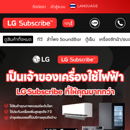
LANGUAGE
ติดต่อเรา
เข้าสู่ระบบ
เมนู
ดูสินค้าทั้งหมด
ทีวี
ลำโพง SoundBar
ตู้เย็น
เครื่องซักผ้า/อบผ