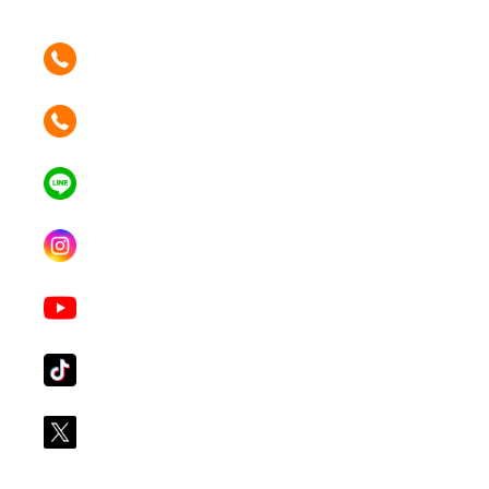
ติดต่อเรา คลิก
089 354 6442
ติดต่อเรา คลิก
062 596 9446
แอดไลน์ คลิก
คุณเบียร์ @LSM016-BEER
Instagram
lgsupscription
Youtube
LG Subscribe LSM016
Tiktok
lg_subscription
X
@LGsubscription