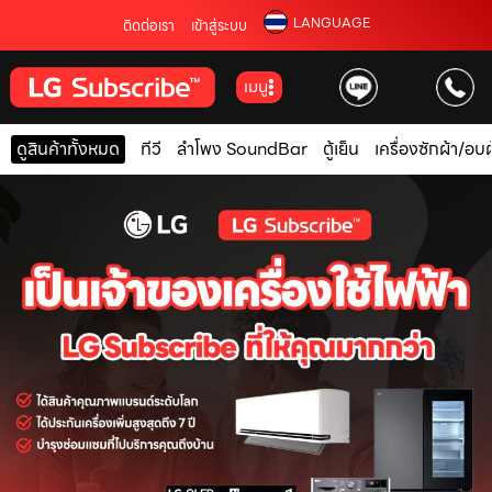
LANGUAGE
ติดต่อเรา
เข้าสู่ระบบ
เมนู
ดูสินค้าทั้งหมด
ทีวี
ลำโพง SoundBar
ตู้เย็น
เครื่องซักผ้า/อบผ