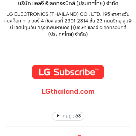
บริษัท แอลจี อีเลคทรอนิคส์ (ประเทศไทย) จำกัด
LG ELECTRONICS (THAILAND) CO., LTD. 195 อาคารวัน
แบงค็อก ทาวเวอร์ 4 ห้องเลขที่ 2301-2314 ชั้น 23 ถนนวิทยุ ลุมพิ
นี เขตปทุมวัน กรุงเทพมหานคร | (บริษัท แอลจี อีเลคทรอนิคส์
(ประเทศไทย) จำกัด)
LGthailand.com
LG ปฏิวัติวงการเครื่องใช้ไฟฟ้า แบรนด์เดียวที่ให้คุณมากกว่า
คนดู :
63