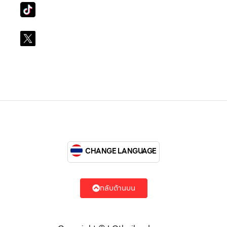
Tiktok
lg_subscription
X
@LGsubscription
CHANGE LANGUAGE
กลับด้านบน