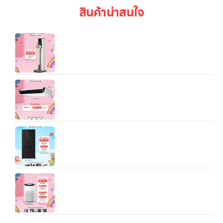
สินค้าน่าสนใจ
LG CordZero™ A9T‑ULTRA All‑in‑One Tower™
เครื่องดูดฝุ่น
แอร์เชิงพาณิชย์ LG Split Type Ceiling Mounted
(17.1K/25K/37K BTU)
LG ตู้เย็น Multi‑Door GV‑B25FFGDB.ABMPLMT
(ตู้เย็น 4 ประตู ความจุ ~21.6 คิว สำหรับครอบครัว
ขนาดกลาง-ใหญ่):
เครื่องฟอกอากาศ LG PuriCare 360 Hit
(AS60GHWG0) 61 ตร.ม.