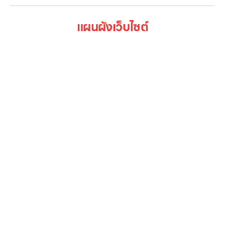
แผนผังเว็บไซต์
หน้าหลัก
สินค้าทั้งหมด
โปรโมชั่น
Gallery รวมรูปภาพ
เกี่ยวกับเรา
ติดต่อเรา
LG Subscribe
ลูกค้าองค์กร
สมัครงาน
รีวิว
บทความ
เข้าสู่ระบบ