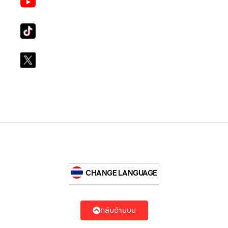
LG Subscribe LSM016
Tiktok
lg_subscription
X
@LGsubscription
CHANGE LANGUAGE
กลับด้านบน