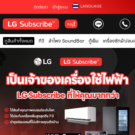
LANGUAGE
ติดต่อเรา
เข้าสู่ระบบ
เมนู
ดูสินค้าทั้งหมด
ทีวี
ลำโพง SoundBar
ตู้เย็น
เครื่องซักผ้า/อบผ