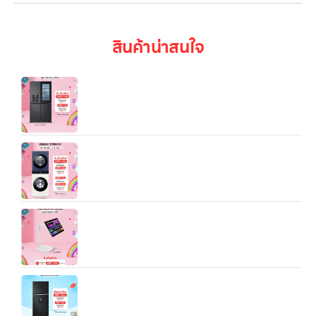
สินค้าน่าสนใจ
ตู้เย็นรุ่น GC-X24FFCRB.AEVPLM1 (Multi Door /
มีฟังก์ชัน “Plumbing” / ติดตั้งระบบท่อน้ำ) กดน้ำดื่ม
น้ำแข็งแบบต่อเนื่อง เครื่องกรองน้ำในตัว
Wash Tower รุ่น WT1410NHEN ระบบ AI DD™
ความจุเครื่องซักผ้า 14 กก./ เครื่องอบผ้า 10 กก. พร้อม
Smart WI-FI control ควบคุมสั่งงานผ่านสมาร์ทโฟน
จอมอนิเตอร์ 31.5″ 4K IPS Smart Monitor Swing จอ
สัมผัส ขาตั้งหมุนได้
ตู้เย็น LG 2 ประตู 13.9 คิว รุ่น GN‑F392PQAK พร้อม
Smart Inverter Compressor