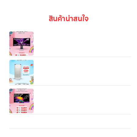
สินค้าน่าสนใจ
LG UltraGear™ 45″ OLED Dual-Mode 5K2K
0.03ms, DisplayHDR True Black
เครื่องฟอกอากาศ LG PuriCare AeroHit ขนาดพื้นที่
32.5 ตรม
55/65/77″ LG OLED evo AI C6 4K Smart TV
2026 รุ่น OLED55/65/77CPSA
Microwave LG NeoChef™ MS4295DIS.BBKPETH ไมโครเวฟ
อัจฉริยะ 42 ลิตร กำลังไฟ 1,200 วัตต์