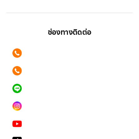
ช่องทางติดต่อ
ติดต่อเรา คลิก
089 354 6442
ติดต่อเรา คลิก
062 596 9446
แอดไลน์ คลิก
คุณเบียร์ @LSM016-BEER
Instagram
lgsupscription
Youtube
LG Subscribe LSM016
Tiktok