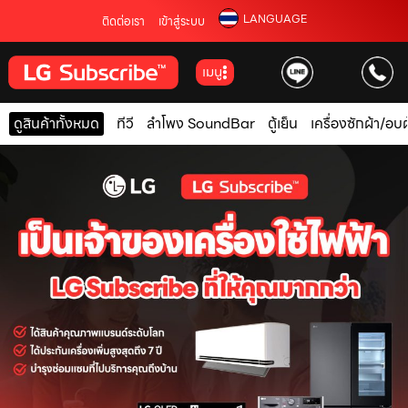
LANGUAGE
ติดต่อเรา
เข้าสู่ระบบ
เมนู
ดูสินค้าทั้งหมด
ทีวี
ลำโพง SoundBar
ตู้เย็น
เครื่องซักผ้า/อบผ