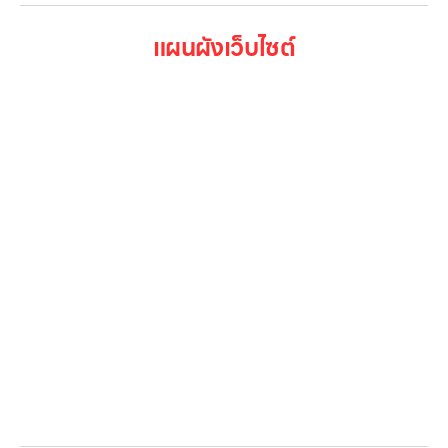
แผนผังเว็บไซต์
หน้าหลัก
สินค้าทั้งหมด
โปรโมชั่น
Gallery รวมรูปภาพ
เกี่ยวกับเรา
ติดต่อเรา
LG Subscribe
ลูกค้าองค์กร
สมัครงาน
รีวิว
บทความ
เข้าสู่ระบบ