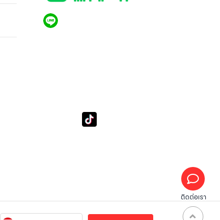
HM
rol
QR CODE LINE
LGthailand.com
LG ปฏิวัติวงการเครื่องใช้ไฟฟ้า แบรนด์เดียวที่ให้คุณ
มากกว่า
tube
Tiktok
Subscribe LSM016
lg_subscription
ติดต่อเรา