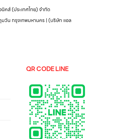
อนิคส์ (ประเทศไทย) จำกัด
มวัน กรุงเทพมหานคร | (บริษัท แอล
QR CODE LINE
 รุ่น
ุ่น
น/สี
e
U)