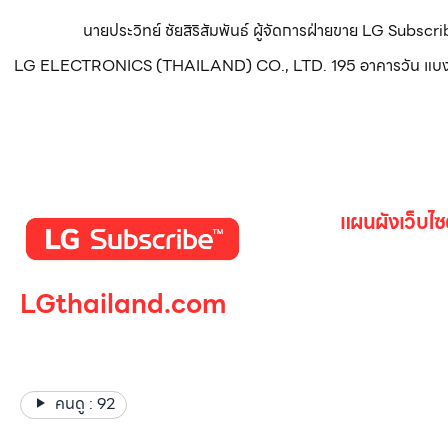
นายประวิทย์ ชัยสิริสัมพันธ์ ผู้จัดการฝ่ายขาย LG Subsc
LG ELECTRONICS (THAILAND) CO., LTD. 195 อาคารวัน แบงค็อก ทา
แผนผังเว็บไซ
หน้าหลัก
LGthailand.com
สินค้าทั้งหมด
โปรโมชั่น
LG ปฏิวัติวงการเครื่องใช้ไฟฟ้า
Gallery รวม
แบรนด์เดียวที่ให้คุณมากกว่า
เกี่ยวกับเรา
คนดู :
92
ติดต่อเรา
LG Subscri