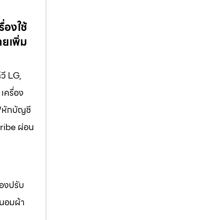
่องใช้
ยเพิ่ม
ีวี LG,
เครื่อง
/หักบัญชี
cribe ผ่อน
่องปรับ
ถนอมผ้า