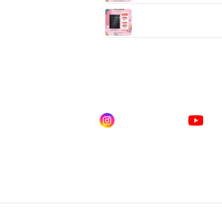
LG เครื่องล้างจาน DFC335
สีดำ พร้อมฟีเจอร์ Wi‑Fi Cont
(ThinQ)
ดไลน์ คลิก
Instagram
You
ณเบียร์ @LSM016-BEER
lgsupscription
LG 