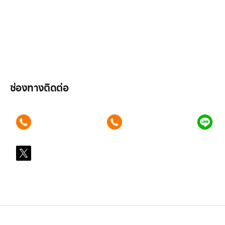
ลูกค้าองค์กร
สมัครงาน
รีวิว
บทความ
เข้าสู่ระบบ
ช่องทางติดต่อ
ติดต่อเรา คลิก
ติดต่อเรา คลิก
แอ
089 354 6442
062 596 9446
คุ
X
@LGsubscription