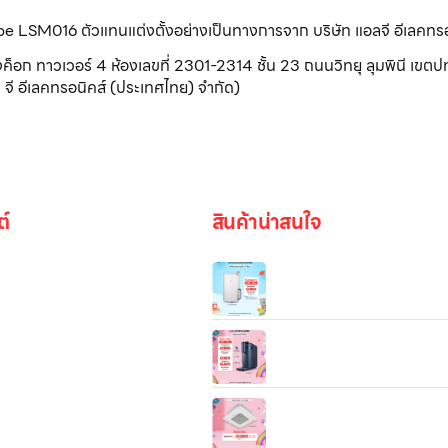
ribe LSM016 ตัวแทนแต่งตั้งอย่างเป็นทางการจาก บริษัท แอลจี อีเลคทร
วเวอร์ 4 ห้องเลขที่ 2301-2314 ชั้น 23 ถนนวิทยุ ลุมพินี เขตปทุ
จี อีเลคทรอนิคส์ (ประเทศไทย) จำกัด)
ต์
สินค้าน่าสนใจ
LG PuriCare Dehumidifier 19
MD19GQGA1 ความจุ 19 ลิตร
เครื่องกรองน้ำ LG PuriCare ร
รูปภาพ
WD516AN.ACNPLMT สีน้ำเงิ
ขาว/สีเงิน
แอร์เชิงพาณิชย์ LG Split Typ
4Way Cassette
be
(18K/24.5K/36.2K/48K BT